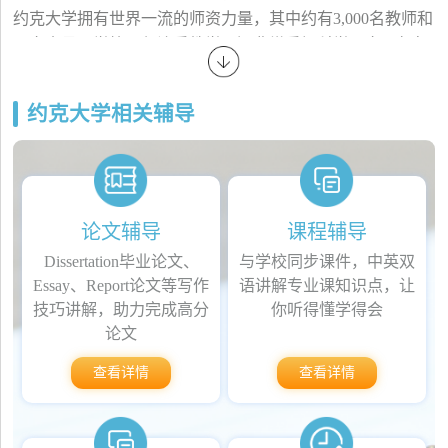
约克大学拥有世界一流的师资力量，其中约有3,000名教师和
研究人员。学校不仅注重教学，还非常重视科学研究，每年
拨款超过1.5亿加元进行研究活动，其中包括了生命科学、健
康科学、社会科学等领域的重要研究项目。约克大学在社会
约克大学相关辅导
科学、工程技术、艺术、人文科学等领域拥有卓越的研究成
果，是加拿大重要的研究中心之一。
约克大学致力于为学生提供优质的教育，为他们的未来职业
发展打下坚实的基础。学校注重学生的个性化发展，提供各
种课外活动、俱乐部和社团，以及与企业合作的实习机会，
论文辅导
课程辅导
帮助学生在实践中培养实际技能和职业素养。此外，约克大
Dissertation毕业论文、
与学校同步课件，中英双
学还与全球超过200所大学合作，为学生提供广泛的交换项
Essay、Report论文等写作
语讲解专业课知识点，让
目和学习机会，帮助他们开阔国际视野，拓展全球化视野。
技巧讲解，助力完成高分
你听得懂学得会
论文
查看详情
查看详情