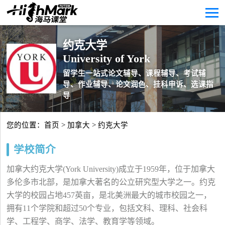
约克大学
University of York
留学生一站式论文辅导、课程辅导、考试辅
导、作业辅导、论文润色、挂科申诉、选课指
导
您的位置：
首页
>
加拿大
> 约克大学
学校简介
加拿大约克大学(York University)成立于1959年，位于加拿大
多伦多市北部，是加拿大著名的公立研究型大学之一。约克
大学的校园占地457英亩，是北美洲最大的城市校园之一，
拥有11个学院和超过50个专业，包括文科、理科、社会科
学、工程学、商学、法学、教育学等领域。