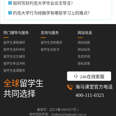
如何写好约克大学毕业论文导言?
约克大学行为经融学有哪些学习上的难点？
热门辅导与服务
支持与服务
网站信息
留学生课程辅导
留学生求职服务
网站地图
留学生挂科申诉
留学生白皮书
网站标签
留学生论文辅导
免责声明
留学生考试冲刺
隐私政策
留学生选课服务
24h在线客服
全球
留学生
海马课堂官方电话
共同选择
400-111-0321
备案号：辽ICP备19007957号-1
聆听您的声音：feedback@highmark.com.cn