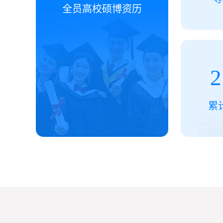
全员高校硕博资历
2
累