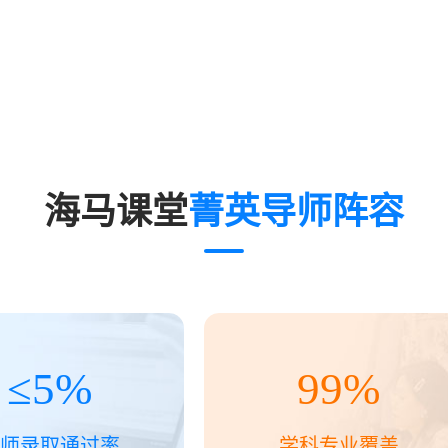
海马课堂
菁英导师阵容
≤
5
%
99
%
师录取通过率
学科专业覆盖