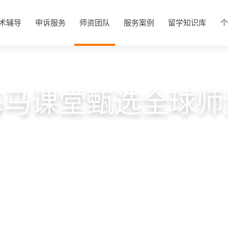
术辅导
申诉服务
师资团队
服务案例
留学知识库
个
海马课堂甄选全球师
藤、澳洲八大及罗素盟校精英云集
·
立即匹配导师