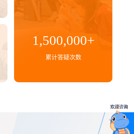
1,500,000
+
累计答疑次数