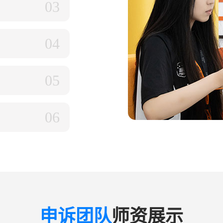
03
04
05
06
申诉团队
师资展示