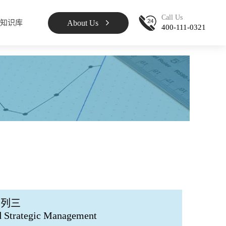
Call Us
About Us
知识库
400-111-0321
系列三
d Strategic Management