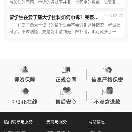
为关注的问题。申诉的通过率并非一个固定的数值，它受到多
种因素的综合影响。如果大家在申诉的时候不确定自己能否申
诉成功，可以点击蓝字咨询海马课堂的
2026-02-27
留学生在爱丁堡大学挂科如何申诉？完整指南来了
在爱丁堡大学读书的留学生会不会遇到这种情况：考试挂
科了。不过别慌，要是能申请到无上限补考，那可就多了一次
翻身的好机会! 确认申诉资格 先去爱丁堡大学官网或者
学生手册里，把补考和申诉政策研究透
师资保障
正规合同
信息严格保密
7*24h在线
售后安心
不满意退款
热门辅导与服务
支持与服务
网站信息