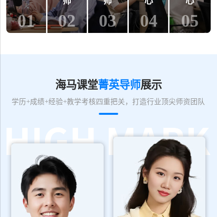
师
师
心
心
01
02
03
04
05
海马课堂
菁英导师
展示
学历+成绩+经验+教学考核四重把关，打造行业顶尖师资团队