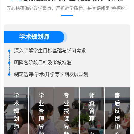
匠心钻研海外教学重点，严抓教学质检，每堂课都是“金招牌”
学术规划师
深入了解学生目标基础与学习需求
明确各阶段目标及考核标准
制定选课/学术/升学等长期发展规划
学
学
专
师
售
术
业
业
资
后
规
管
授
管
反
划
理
课
理
馈
师
导
导
中
中