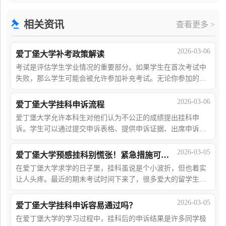
的补救方式。英国高校为学生设置了多种应对机制，
相关资讯
查看更多 >
2026-03-06
爱丁堡大学补考政策解读
考试是评估学生学业情况的重要部分。如果学生在首次考试中
失败，那么学生可能会被允许参加补充考试。无论你参加的考
试是12月份还是5月份举办的，你都需要在8月份参加补考。如
果你在大一或者大二期间考试挂科，那
2026-03-06
爱丁堡大学挂科申诉流程
爱丁堡大学允许本科生对他们认为不公正的成绩提出挂科申
诉。学生可以通过提交申诉表格、提供申诉证据、出席申诉听
证会等方式来维护自己的合法权益。申诉考虑请注意，在您的
申诉正在考虑的期间，您的学生身份、您
2026-03-05
爱丁堡大学预感挂科别慌张！紧急措施可以救你一命
在爱丁堡大学求学的日子里，挂科虽说是个小波折，但也着实
让人头疼。最近的期末考试时间下来了，很多爱大的留学生不
知道该如何复习，甚至有的已经做好了挂科的准备！但是
HighMark要告诉大家，就算你已经预料到自
2026-03-05
爱丁堡大学挂科申诉容易通过吗？
在爱丁堡大学的学习过程中，挂科后的申诉结果是许多同学极