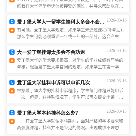
临着在大学停学申诉信被接受的困难，并寻求帮助以在这
个过程中取得成功。由于现在的数字资源，校友们可以获
得样本信件、建议和生活技巧，以创建适当的结构并
2026-03-16
爱丁堡大学大一留学生挂科太多会不会劝退?
有可能，爱丁堡大学规定：如果学生未通过课程(补考后)，
那么学生可能必须重读一年或一年的一部分，这会产生重
大的财务影响，或者导致学生可能必须离开大学。因此你
如果多门挂科，那么你有可能会被学校认为不具备
2026-03-16
大一爱丁堡挂课太多会不会劝退
爱丁堡大学的学术要求很高，对学生的学业成绩有严格的
考核。根据爱丁堡大学官网的规定，如果学生在第一学年
挂科过多，可能会被学校劝退。具体来说，爱丁堡大学的
本科课程分为四个等级：一等学位(FirstClassHonour
2026-03-16
爱丁堡大学挂科申诉可以申诉几次
根据爱丁堡大学的挂科申诉程序，学生每门课程只能申诉
一次。但是，在特殊情况下，学生可以再次提交申诉。特
殊情况包括：1 学生在第一次申诉时没有提供所有相关信
息。2 学生在第一次申诉后发现了新的证据。3 学生
2026-03-13
爱丁堡大学本科挂科怎么办？
在爱丁堡大学就读本科期间，面对严格的学术要求和
高强度课程，挂科并不是少见的情况。出现成绩不理想或
担心无法及格时，最重要的不是慌张，而是尽早了解学校