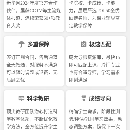
新华网2024年度官方合作
卡院校、卡成绩、卡能
伙伴，屡获CCTV等主流媒
力，层层严选TOP50全优
体报道，连续荣获50+项教
硕博名师，为课业辅导奠
育大奖
定教学保障
多重保障
极速匹配
签订正规合同，售后通道
庞大导师资源库，最快1h
全天畅通，对服务不满意
即可匹配上课，冷门专业
可以随时调整或退费，无
也有合适导师，学习需求
后顾之忧
即刻满足
科学教研
成绩导向
顶尖教研团队潜心打造科
精确学生需求，阶段性测
学教学体系，不断优化教
验/评估/巩固学习效果，动
学方法，全方位提升学生
态调整方案，确保下一次