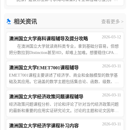
论是复杂的法律概念，还是难以掌握的案例分析，海马课
堂的经验丰富的导师都会为你量身定制辅导方案，帮
相关资讯
查看更多 >
2026-03-12
澳洲国立大学商科课程辅导及提分攻略
在澳洲国立大学就读商科类专业，拿到基础分容易，但想
把分数拉到Distinction甚至HD，却难上加难。想要稳住GPA、
提升成绩，光靠听懂课远远不够，更需要清晰的课程重点和科
学的提分策略。本文将为你详细解答。
2026-03-11
澳洲国立大学EMET7001课程辅导
EMET7001课程主要讲述了经济学、商业和金融模型的数学基
础及其应用。它涵盖的数学主题包括集合论、函数、级数、极
限、单变量和多变量微积分、无约束和约束优化、矩阵代数。
应用包括有效利率、现值、年金、生产函
2026-03-11
澳洲国立大学经济政策问题课程辅导
经济政策问题课程分析、讨论和评论了针对当代经济政策问题
的最新和重要的应用实证研究论文。讨论的主题和论文因年份
而异。近期的主题集中在COVID财政和货币应对、福利、劳动
力市场结果、中国的崛起、妇女在劳动力
2026-03-11
澳洲国立大学经济学课程补习内容