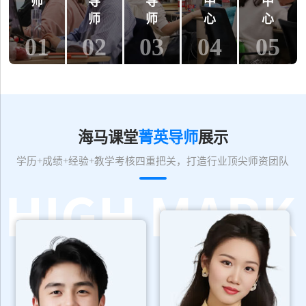
师
导
导
中
中
师
师
心
心
01
02
03
04
05
海马课堂
菁英导师
展示
学历+成绩+经验+教学考核四重把关，打造行业顶尖师资团队