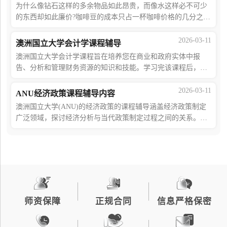
为什么像钻石这样的多余物品如此昂贵，而像水这样必不可少
的东西却如此廉价?咖啡豆的成本只占一杯咖啡价格的几分之
一，是怎么回事?拥有世界上最高的最低工资标准，澳大利亚能
否与低工资国家竞争?澳大利亚国立大学
2026-03-11
澳洲国立大学会计学课程辅导
澳洲国立大学会计学课程旨在培养您在商业和政府实体中报
告、分析和管理财务资源的知识和技能。学习完该课程后，您
将具备批判性分析新兴会计问题的能力，并从专业和学术会计
研究中汲取灵感，让您深入了解会计数字
2026-03-11
ANU经济政策课程辅导内容
澳洲国立大学(ANU)的经济政策的课程辅导涵盖经济政策制定
广泛领域，探讨经济分析与当代政策制定过程之间的关系。经
济政策专业的主要主题是，如何通过理解经济运行机制来改善
公共政策的制定和实施及其成效。更具体
师资保障
正规合同
信息严格保密