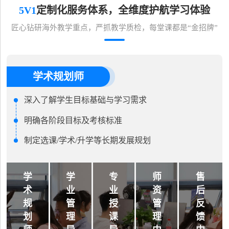
5V1
定制化服务体系，全维度护航学习体验
匠心钻研海外教学重点，严抓教学质检，每堂课都是“金招牌”
学术规划师
深入了解学生目标基础与学习需求
明确各阶段目标及考核标准
制定选课/学术/升学等长期发展规划
学
学
专
师
售
术
业
业
资
后
规
管
授
管
反
划
理
课
理
馈