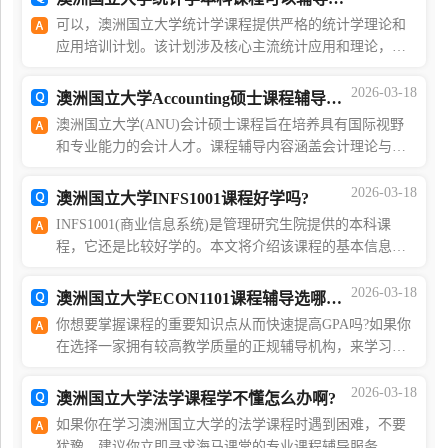
可以，澳洲国立大学统计学课程提供严格的统计学理论和
应用培训计划。该计划涉及核心主流统计应用和理论，并
辅以专业领域的研究。统计学通过对数据的探索和不确定
性建模，打开了理解世界的大门。随着学生收集大量
2026-03-18
澳洲国立大学Accounting硕士课程辅导什么
澳洲国立大学(ANU)会计硕士课程旨在培养具有国际视野
和专业能力的会计人才。课程辅导内容涵盖会计理论与实
践、财务管理、审计与鉴证、商业法律法规等多个领域，
并提供丰富的选修课程，满足学生的个性化需求。课程
2026-03-18
澳洲国立大学INFS1001课程好学吗?
INFS1001(商业信息系统)是管理研究生院提供的本科课
程，它还是比较好学的。本文将介绍该课程的基本信息，
如果你看完这篇短文后，还有其他的疑问，那么你可以点
击蓝字，随时咨询海马课堂在线客服~一、课程介绍本课
2026-03-18
澳洲国立大学ECON1101课程辅导选哪家好?
你想要掌握课程的重要知识点从而快速提高GPA吗?如果你
在选择一家拥有较高教学质量的正规辅导机构，来学习澳
洲国立大学的ECON1101(微观经济学1)课程，那么
HighMark课程辅导将是你的不二选择。一、HighMark导师
2026-03-18
澳洲国立大学法学课程学不懂怎么办啊?
团队
如果你在学习澳洲国立大学的法学课程时遇到困难，不要
犹豫，建议你立即寻求海马课堂的专业课程辅导服务。无