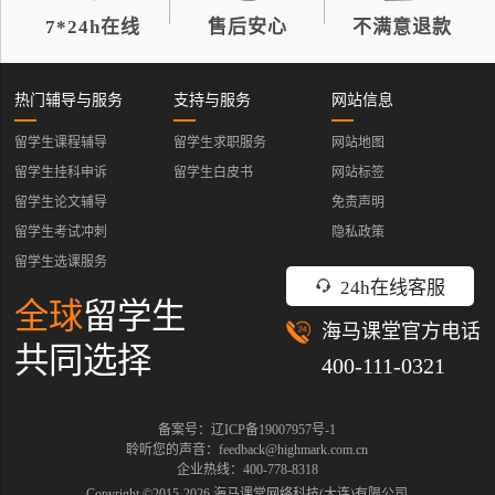
7*24h在线
售后安心
不满意退款
热门辅导与服务
支持与服务
网站信息
留学生课程辅导
留学生求职服务
网站地图
留学生挂科申诉
留学生白皮书
网站标签
留学生论文辅导
免责声明
留学生考试冲刺
隐私政策
留学生选课服务
24h在线客服
全球
留学生
海马课堂官方电话
共同选择
400-111-0321
备案号：辽ICP备19007957号-1
聆听您的声音：feedback@highmark.com.cn
企业热线：400-778-8318
Copyright ©2015-
2026
海马课堂网络科技(大连)有限公司