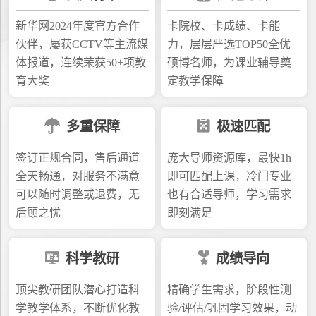
新华网2024年度官方合作
卡院校、卡成绩、卡能
伙伴，屡获CCTV等主流媒
力，层层严选TOP50全优
体报道，连续荣获50+项教
硕博名师，为课业辅导奠
育大奖
定教学保障
多重保障
极速匹配
签订正规合同，售后通道
庞大导师资源库，最快1h
全天畅通，对服务不满意
即可匹配上课，冷门专业
可以随时调整或退费，无
也有合适导师，学习需求
后顾之忧
即刻满足
科学教研
成绩导向
顶尖教研团队潜心打造科
精确学生需求，阶段性测
学教学体系，不断优化教
验/评估/巩固学习效果，动