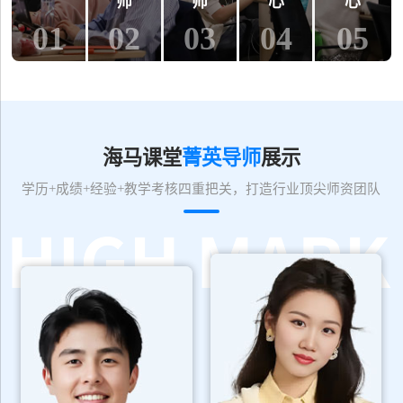
师
师
心
心
01
02
03
04
05
海马课堂
菁英导师
展示
学历+成绩+经验+教学考核四重把关，打造行业顶尖师资团队