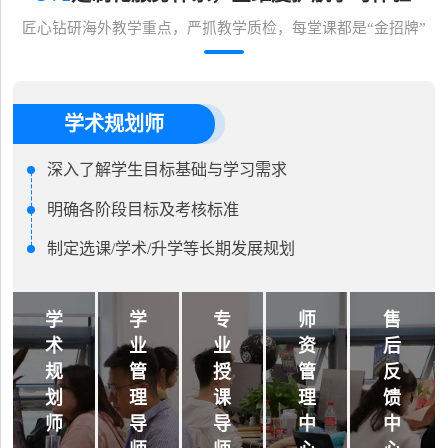
匠心钻研海外教学重点，严抓教学质检，每堂课都是“金招牌”
学术规划师
深入了解学生目标基础与学习需求
明确各阶段目标及考核标准
制定选课/学术/升学等长期发展规划
学
学
专
师
售
术
业
业
资
后
规
管
授
管
反
划
理
课
理
馈
师
导
导
中
中