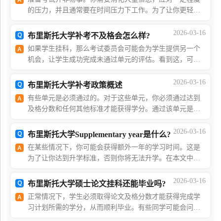
的压力，并且通常要在时间压力下工作。为了让你更轻松
通过考试，我们为你准备了一些有效准备考试的建议。如
果你在阅读后有其他疑问，那么你可以点击蓝字，咨
2026-03-16
布里斯托大学补考不及格会怎么样?
如果学生挂科，那么考试委员会可能会为学生提供另一个
机会，让学生成功完成未通过单元的评估。看到这，可能
有些同学比较好奇一件事，那就是没通过补考会怎么样呢?
别担心，继续阅读，或者点击蓝字联系海马课堂7*24
2026-03-16
布里斯托大学补考政策概述
有些单元是必须通过的。对于这些单元，你必须通过达到
及格分数和任何其他标准才能获得学分。通过该单元是证
明你能够达到该课程预期的学习成果的必要条件。该单元
不能获得补偿。但如果你不及格的单元允许你再次进
2026-03-16
布里斯托大学Supplementary year是什么?
在某些情况下，你可能会获得额外一年的学习时间。这是
为了让你达到升学标准，否则你将无法升学。在本文中，
你将详细了解布里斯托大学关于Supplementaryyear的政
策。如果你有更多问题需要解答，请点击蓝字联系海马
2026-03-16
布里斯托大学硕士论文挂科还能毕业吗?
正常情况下，学生必须取得论文及格分数才能获得完成学
习计划所需的学分，从而顺利毕业。有些同学可能会问：
那布里斯托大学硕士论文挂科还能毕业吗?事实上，只要使