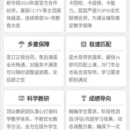
新华网2024年度官方合作
卡院校、卡成绩、卡能
伙伴，屡获CCTV等主流媒
力，层层严选TOP50全优
体报道，连续荣获50+项教
硕博名师，为课业辅导奠
育大奖
定教学保障
多重保障
极速匹配
签订正规合同，售后通道
庞大导师资源库，最快1h
全天畅通，对服务不满意
即可匹配上课，冷门专业
可以随时调整或退费，无
也有合适导师，学习需求
后顾之忧
即刻满足
科学教研
成绩导向
顶尖教研团队潜心打造科
精确学生需求，阶段性测
学教学体系，不断优化教
验/评估/巩固学习效果，动
学方法，全方位提升学生
态调整方案，确保下一次