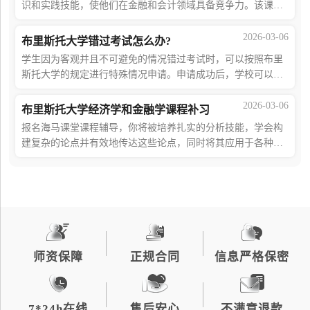
识和实践技能，使他们在金融和会计领域具备竞争力。该课程
注重培养学生的批判性思维、解决问题的能力和团队合作精
神。学生将在学习过程中深入了解会计和
2026-03-06
布里斯托大学错过考试怎么办?
学生因为客观并且不可避免的情况错过考试时，可以按照布里
斯托大学的规定进行特殊情况申请。申请成功后，学校可以按
照特殊情况的严重程度，来决定对学生采取什么行动。想要了
解更多政策详情的学生，可以点击蓝字
2026-03-06
布里斯托大学经济学和金融学课程补习
报名海马课堂课程辅导，你将被培养扎实的分析技能，学会构
建复杂的论点并有效地传达这些论点，同时将其应用于各种经
济问题，您还将建立坚实的财务基础和现实世界决策所需的必
要量化技能。本文将介绍布里斯托大学
师资保障
正规合同
信息严格保密
7*24h在线
售后安心
不满意退款