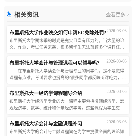
用正确的补救措施，同学们还是有一定希望毕业的。
相关资讯
查看更多 >
2026-03-06
布里斯托大学作业晚交如何申请EC免除处罚?
布里斯托大学期末季的时光是充实且富有压力的，当大量的论
文、作业、考试任务来袭，很多留学生无法兼顾多个课程任务
的写作与提交，就会出现完成质量差、无法按时提交、忘记提
交等情况。本文将为您详细介绍布里斯
2026-03-06
布里斯托大学会计与管理课程可以辅导吗?
在布里斯托大学读会计与管理专业的同学们，是不是觉得
课程有点难，考试要求也挺高的?很多同学都反映听课吃力，作
业不会写，考试更不知道怎么下手。 那布里斯托大学会计
与管理专业可以找辅导吗?当然可以!
2026-03-06
布里斯托大一经济学课程辅导介绍
布里斯托大学经济学专业的大一课程主要包括微观经济学、宏
观经济学、数学、统计和计量经济学等。这些课程为学生奠定
了扎实的经济学基础，为其后续的学习和研究打下了良好的基
础。为了帮助学生更好地学习布里斯托
2026-03-06
布里斯托大学会计与金融课程补习
布里斯托大学的会计与金融课程旨在为学生提供全面的理论知