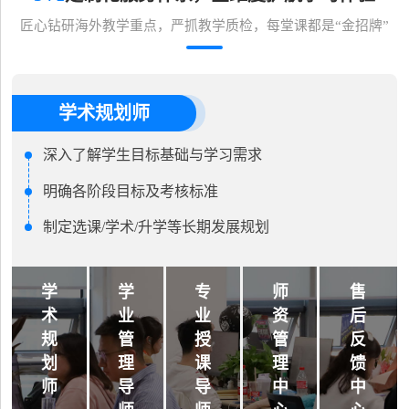
匠心钻研海外教学重点，严抓教学质检，每堂课都是“金招牌”
学术规划师
深入了解学生目标基础与学习需求
明确各阶段目标及考核标准
制定选课/学术/升学等长期发展规划
学
学
专
师
售
术
业
业
资
后
规
管
授
管
反
划
理
课
理
馈
师
导
导
中
中