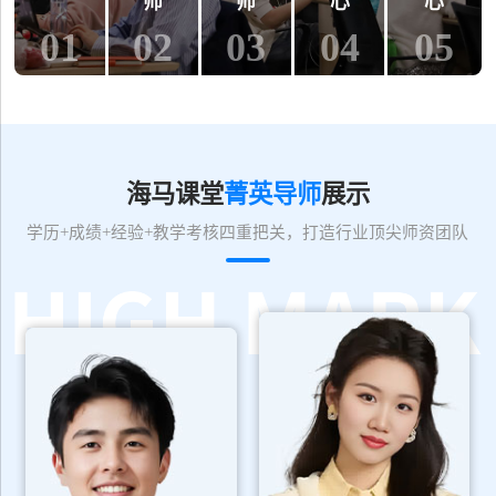
师
师
心
心
01
02
03
04
05
海马课堂
菁英导师
展示
学历+成绩+经验+教学考核四重把关，打造行业顶尖师资团队