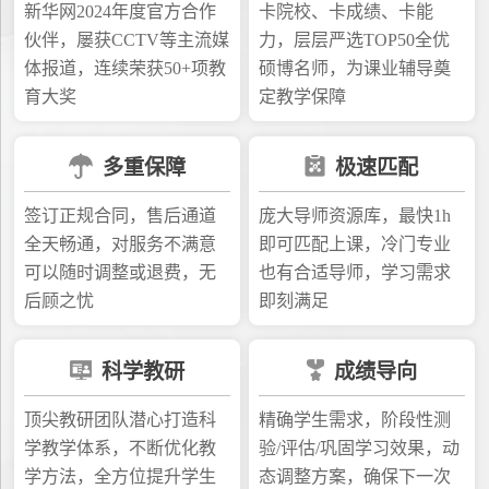
新华网2024年度官方合作
卡院校、卡成绩、卡能
伙伴，屡获CCTV等主流媒
力，层层严选TOP50全优
体报道，连续荣获50+项教
硕博名师，为课业辅导奠
育大奖
定教学保障
多重保障
极速匹配
签订正规合同，售后通道
庞大导师资源库，最快1h
全天畅通，对服务不满意
即可匹配上课，冷门专业
可以随时调整或退费，无
也有合适导师，学习需求
后顾之忧
即刻满足
科学教研
成绩导向
顶尖教研团队潜心打造科
精确学生需求，阶段性测
学教学体系，不断优化教
验/评估/巩固学习效果，动
学方法，全方位提升学生
态调整方案，确保下一次