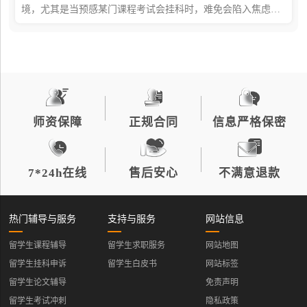
境，尤其是当预感某门课程考试会挂科时，难免会陷入焦虑与
迷茫。而此时，撤课或许是一种值得考虑的应对策略。点击蓝
字可以咨询海马课堂的撤课申请老师哦
师资保障
正规合同
信息严格保密
7*24h在线
售后安心
不满意退款
热门辅导与服务
支持与服务
网站信息
留学生课程辅导
留学生求职服务
网站地图
留学生挂科申诉
留学生白皮书
网站标签
留学生论文辅导
免责声明
留学生考试冲刺
隐私政策