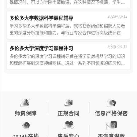
殊情况时，可以向学院申请撤课，在这种情况下撤课，学生不
会受到学术处罚。如果你不知道如何撤课，那么你可以让海马
课堂6V1申诉团队为你CasebyCase制定申
2026-03-12
多伦多大学数据科学课程辅导
学习多伦多大学数据科学课程后，您将获得组织和招聘人员看
重的深度分析技能和能力。与行业专家合作进行高级统计建
模、机器学习和自然语言处理。您将学习预测分析专业人员工
具箱中必不可少的内容，包括神经网络和
2026-03-12
多伦多大学深度学习课程补习
多伦多大学的深度学习课程辅导旨在将学员对机器学习的知识
和理解扩展到深度神经网络。通过一系列不同领域的练习和示
例，本课程介绍了现代神经网络的理论和实践。学员将有机会
构建自己的算法，运用深度学习技术对
师资保障
正规合同
信息严格保密
7*24h在线
售后安心
不满意退款