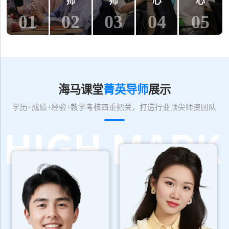
师
师
心
心
01
02
03
04
05
海马课堂
菁英导师
展示
学历+成绩+经验+教学考核四重把关，打造行业顶尖师资团队