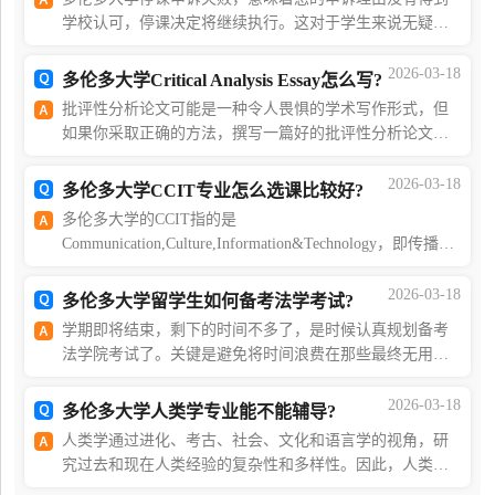
学校认可，停课决定将继续执行。这对于学生来说无疑是
一个巨大的打击和挑战。然而，面对这样的困境，您仍然
可以采取一些措施来维护自己的权益，并寻求解决问
2026-03-18
多伦多大学Critical Analysis Essay怎么写?
批评性分析论文可能是一种令人畏惧的学术写作形式，但
如果你采取正确的方法，撰写一篇好的批评性分析论文就
可以变得简单起来。想要掌握此种论文写作技巧的学生可
以寻求海马课堂论文辅导。一、什么是批评性分析论
2026-03-18
多伦多大学CCIT专业怎么选课比较好?
多伦多大学的CCIT指的是
Communication,Culture,Information&Technology，即传播、
文化、信息与技术。它涵盖了通信、文化、信息技术等多
个方面，因此选课时需要考虑诸多因素。本文将探讨一些
2026-03-18
多伦多大学留学生如何备考法学考试?
在选择多伦多大学CCIT
学期即将结束，剩下的时间不多了，是时候认真规划备考
法学院考试了。关键是避免将时间浪费在那些最终无用的
策略上。此时，你应已在所有课程大纲上取得了显著进
展。如果还没有，就必须集中精力加快进度!在学期末依
2026-03-18
多伦多大学人类学专业能不能辅导?
人类学通过进化、考古、社会、文化和语言学的视角，研
究过去和现在人类经验的复杂性和多样性。因此，人类学
是一门真正的跨学科学科，涵盖自然科学、社会科学和人