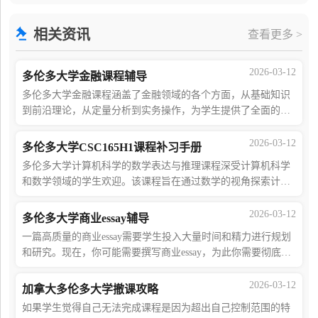
文科学。这一广泛的任务导致该学科分为三大研究领
相关资讯
查看更多 >
2026-03-12
多伦多大学金融课程辅导
多伦多大学金融课程涵盖了金融领域的各个方面，从基础知识
到前沿理论，从定量分析到实务操作，为学生提供了全面的金
融教育。课程内容丰富，难度较大，对于留学生来说，学习挑
战尤为突出。为了能够克服学习障碍，
2026-03-12
多伦多大学CSC165H1课程补习手册
多伦多大学计算机科学的数学表达与推理课程深受计算机科学
和数学领域的学生欢迎。该课程旨在通过数学的视角探索计算
机科学的基本概念和原理，强调数学在计算机科学中的重要性
和应用。学生将学习数学模型在计算机
2026-03-12
多伦多大学商业essay辅导
一篇高质量的商业essay需要学生投入大量时间和精力进行规划
和研究。现在，你可能需要撰写商业essay，为此你需要彻底了
解主题并使用信誉良好的数据收集和分析来源。如果你还想知
道更多论文写作技巧，那么你可以寻
2026-03-12
加拿大多伦多大学撤课攻略
如果学生觉得自己无法完成课程是因为超出自己控制范围的特