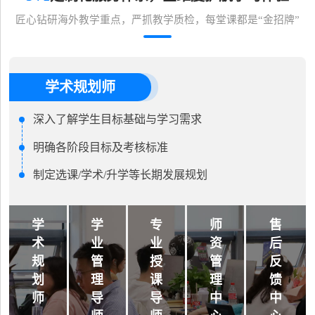
匠心钻研海外教学重点，严抓教学质检，每堂课都是“金招牌”
学术规划师
深入了解学生目标基础与学习需求
明确各阶段目标及考核标准
制定选课/学术/升学等长期发展规划
学
学
专
师
售
术
业
业
资
后
规
管
授
管
反
划
理
课
理
馈
师
导
导
中
中