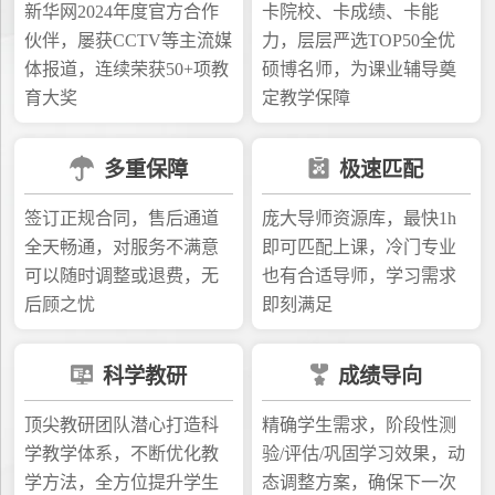
新华网2024年度官方合作
卡院校、卡成绩、卡能
伙伴，屡获CCTV等主流媒
力，层层严选TOP50全优
体报道，连续荣获50+项教
硕博名师，为课业辅导奠
育大奖
定教学保障
多重保障
极速匹配
签订正规合同，售后通道
庞大导师资源库，最快1h
全天畅通，对服务不满意
即可匹配上课，冷门专业
可以随时调整或退费，无
也有合适导师，学习需求
后顾之忧
即刻满足
科学教研
成绩导向
顶尖教研团队潜心打造科
精确学生需求，阶段性测
学教学体系，不断优化教
验/评估/巩固学习效果，动
学方法，全方位提升学生
态调整方案，确保下一次