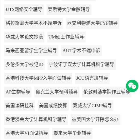
UTS网络安全辅导
莱斯特大学金融辅导
格拉斯哥大学学术不端申诉
西交利物浦大学FYP辅导
华威大学论文抄袭
UM硕士作业辅导
马来西亚留学生学业辅导
AUT学术不端申诉
多伦多大学被记ID
宁波诺丁汉大学计算机科学辅导
香港科技大学MPP入学面试辅导
JCU语言班辅导
AP生物辅导
奥克兰大学预科辅导
伦敦时装学院作业辅导
美国读研挂科
美国成绩换算
双威大学CIMP辅导
香港浸会大学计算机科学辅导
被美国大学开除怎么办
香港大学VI面试指导
泰来大学毕业辅导