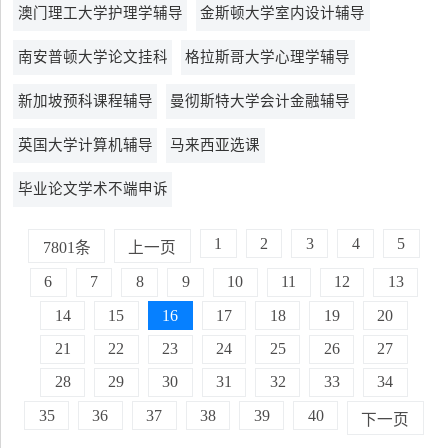
澳门理工大学护理学辅导
金斯顿大学室内设计辅导
南安普顿大学论文挂科
格拉斯哥大学心理学辅导
新加坡预科课程辅导
曼彻斯特大学会计金融辅导
英国大学计算机辅导
马来西亚选课
毕业论文学术不端申诉
1
2
3
4
5
7801条
上一页
6
7
8
9
10
11
12
13
14
15
16
17
18
19
20
21
22
23
24
25
26
27
28
29
30
31
32
33
34
35
36
37
38
39
40
下一页