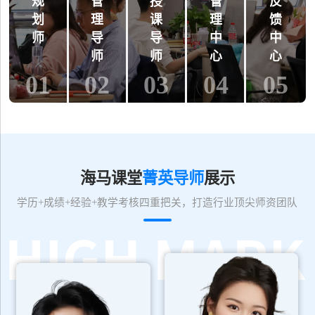
规
管
授
管
反
划
理
课
理
馈
师
导
导
中
中
师
师
心
心
01
02
03
04
05
海马课堂
菁英导师
展示
学历+成绩+经验+教学考核四重把关，打造行业顶尖师资团队