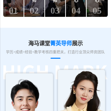
师
师
心
心
01
02
03
04
05
海马课堂
菁英导师
展示
学历+成绩+经验+教学考核四重把关，打造行业顶尖师资团队