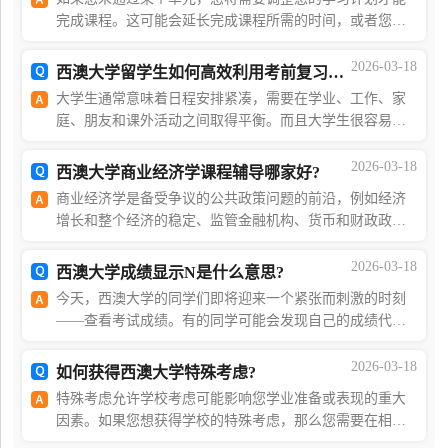
完成课程。这可能会延长完成课程所需的时间，或者您可
以通过在西澳大学暑期学校或其他非标准教学期间修读一
个单元来弥补失败的单元。海马课堂申诉服务会为你
2026-03-18
西澳大学留学生如何高效利用考前复习时间?
大学生通常意味着日程安排紧凑，需要在学业、工作、家
庭、朋友和课外活动之间取得平衡。而且大学生很容易把
学习排在优先级列表的底部。因此你需要了解经过验证的
学习技巧将帮助你取得成功。如果你想要在硕博导师
2026-03-18
西澳大学商业经济学课程辅导哪家好?
商业经济学是备受争议的公共政策问题的前沿，例如经济
增长和整个经济的稳定、监管金融机构、货币和财政政
策、处理澳大利亚经济、资源税、教育融资、移民、健康
保险市场和退休收入规划。该专业包括微观经济学和宏
2026-03-18
西澳大学成绩显示N是什么意思?
今天，西澳大学的同学们即将迎来一个紧张而刺激的时刻
——查看考试成绩。有的同学可能会发现自己的成绩代码
显示为N，不禁想问这意味着什么。其实，N表示你的考试
成绩在40到44分之间，即未通过此次考试。本文将简
2026-03-18
如何获得西澳大学特殊考虑?
特殊考虑允许学校考虑可能影响您学业准备或表现的重大
因素。如果您想获得学校的特殊考虑，那么您需要在相关
评估工作到期日后三个大学工作日内提交。如果您在三个