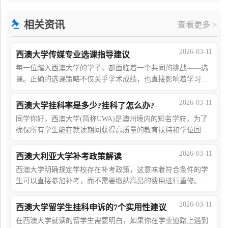
大学工作日后提交申请，则在申请过程中需要提供支
相关资讯
查看更多 >
2026-03-11
西澳大学传媒专业选课指导建议
每一位踏入西澳大学的学子，都面临着一个共同的挑战——选
课。正确的选课策略不仅关乎学术成绩，也直接影响着学习体
验和未来职业发展的道路。特别是对于传媒专业的学生来说，
由于课程内容的丰富性和实践性，合理
2026-03-11
西澳大学挂科率是多少?挂科了怎么办?
同学你好，西澳大学(简称UWA)是澳州境内的知名学府，为了
确保所有学生能在就读期间获得高质量的教育扶持和学位回
馈，西澳大学对学生的学术要求非常严格，其挂科率一般在6
5%-7 5%上下徘徊，具体要视学生就读的专
2026-03-11
西澳大利亚大学补考政策解读
西澳大学明确规定学校存在补考政策，这意味着符合条件的学
生可以直接参加补考，而不需要缴纳高昂的费用进行重修。本
文将就西澳大学补考政策进行详细阐述，如果同学们在阅读完
本文后，还有其他问题，那么你可以点
2026-03-11
西澳大学留学生挂科申诉的7个实用性建议
在西澳大学就读的留学生需要明白，如果你在学业道路上遇到