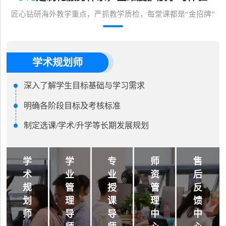
匠心钻研海外教学重点，严抓教学质检，每堂课都是“金招牌”
学术规划师
深入了解学生目标基础与学习需求
明确各阶段目标及考核标准
制定选课/学术/升学等长期发展规划
学
学
专
师
售
术
业
业
资
后
规
管
授
管
反
划
理
课
理
馈
师
导
导
中
中