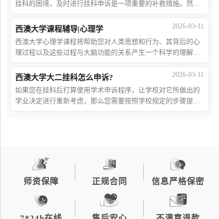
挂科的困境，及时进行挂科申诉是一项重要的补救措施。然
而，成功的挂科申诉不仅需要正确的流程，也需要你具备充分
的证据准备和申诉策略。本文将为你提供
2026-03-11
西澳大学课程辅导|心理学
西澳大学心理学课程将帮助您对人类思想和行为、其背后的心
理过程以及这些过程与大脑功能的关系产生一个科学的理解。
如果你因为初到澳洲而不适应西澳大学的课程体系，觉得听不
懂教授上课所讲的内容，那么你可以尝
2026-03-11
西澳大学大二挂科怎么申诉?
如果您在挂科后打算使用学术申诉程序，让学校对它所做出的
学业决定进行重新考虑，那么您需要按照学校规定的步骤提出
申诉。一但您提出申诉，学生事务部将会对此进行初步评估，
以确定是否接受您的申诉。如果您想让
师资保障
正规合同
信息严格保密
7*24h在线
售后安心
不满意退款