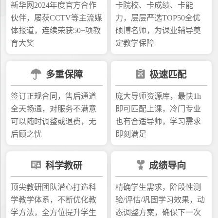
新华网2024年度官方合作
卡院校、卡成绩、卡能
伙伴，屡获CCTV等主流媒
力，层层严选TOP50全优
体报道，连续荣获50+项教
硕博名师，为课业辅导奠
育大奖
定教学保障
多重保障
极速匹配
签订正规合同，售后通道
庞大导师资源库，最快1h
全天畅通，对服务不满意
即可匹配上课，冷门专业
可以随时调整或退费，无
也有合适导师，学习需求
后顾之忧
即刻满足
科学教研
成绩导向
顶尖教研团队潜心打造科
精确学生需求，阶段性测
学教学体系，不断优化教
验/评估/巩固学习效果，动
学方法，全方位提升学生
态调整方案，确保下一次