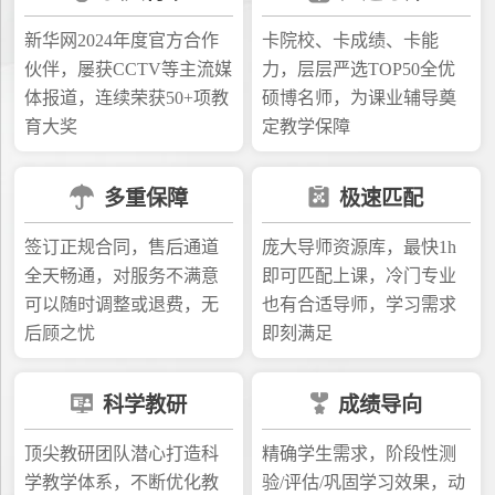
新华网2024年度官方合作
卡院校、卡成绩、卡能
伙伴，屡获CCTV等主流媒
力，层层严选TOP50全优
体报道，连续荣获50+项教
硕博名师，为课业辅导奠
育大奖
定教学保障
多重保障
极速匹配
签订正规合同，售后通道
庞大导师资源库，最快1h
全天畅通，对服务不满意
即可匹配上课，冷门专业
可以随时调整或退费，无
也有合适导师，学习需求
后顾之忧
即刻满足
科学教研
成绩导向
顶尖教研团队潜心打造科
精确学生需求，阶段性测
学教学体系，不断优化教
验/评估/巩固学习效果，动