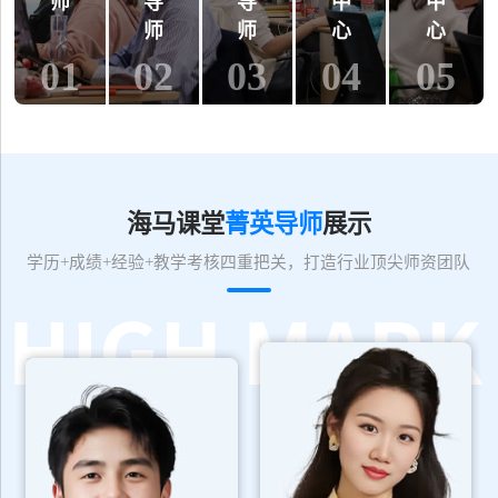
师
导
导
中
中
师
师
心
心
01
02
03
04
05
海马课堂
菁英导师
展示
学历+成绩+经验+教学考核四重把关，打造行业顶尖师资团队