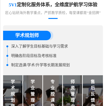
5V1
定制化服务体系，全维度护航学习体验
匠心钻研海外教学重点，严抓教学质检，每堂课都是“金招牌”
学术规划师
深入了解学生目标基础与学习需求
明确各阶段目标及考核标准
制定选课/学术/升学等长期发展规划
学
学
专
师
售
术
业
业
资
后
规
管
授
管
反
划
理
课
理
馈