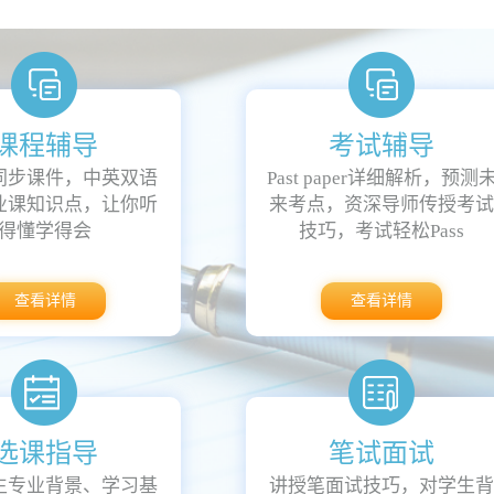
际关系，并且学校还有一个全球范围内的校友网络，为毕
和丰富多彩的校园文化而著名。校园内有多个博物馆、艺
和节日，如康奈尔大学著名的草莓音乐节等。
课程辅导
考试辅导
，为学生提供了广阔的发展空间和丰富的学术资源，是众
同步课件，中英双语
Past paper详细解析，预测
业课知识点，让你听
来考点，资深导师传授考
得懂学得会
技巧，考试轻松Pass
查看详情
查看详情
选课指导
笔试面试
生专业背景、学习基
讲授笔面试技巧，对学生