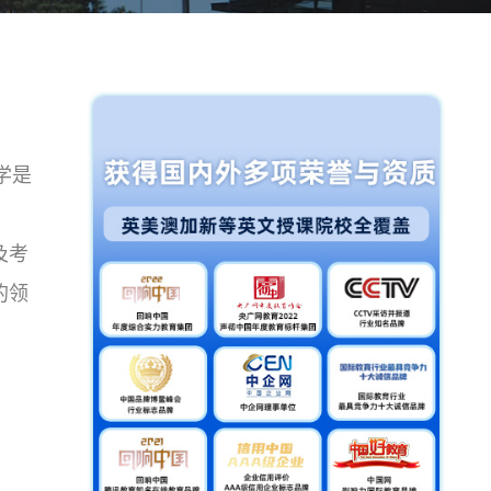
大学是
及考
的领
诺贝
、社