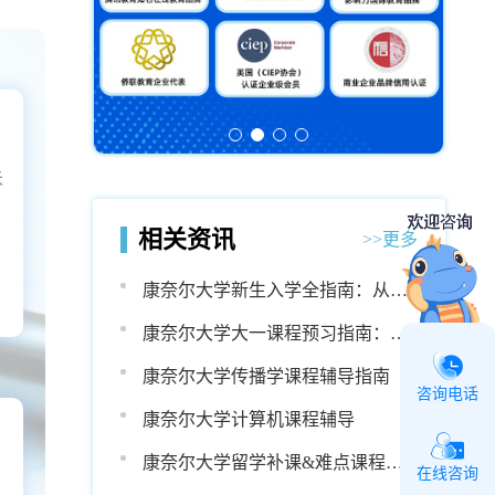
业生
术中
多优
未
试
相关资讯
>>更多
康奈尔大学新生入学全指南：从选
课到奖学金，一站式掌握
康奈尔大学大一课程预习指南：摆
脱迷茫，轻松跟上教授节奏
康奈尔大学传播学课程辅导指南
咨询电话
康奈尔大学计算机课程辅导
康奈尔大学留学补课&难点课程大
在线咨询
背
盘点