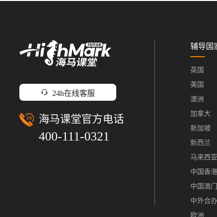
辅导国
英国
美国
24h在线客服
澳洲
加拿大
海马课堂官方电话
新加坡
400-111-0321
新西兰
马来西
中国香
中国澳
中外合
欧洲