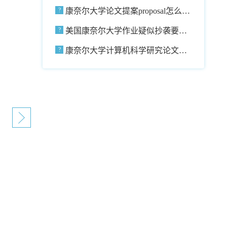
家?
康奈尔大学论文提案proposal怎么
写?
美国康奈尔大学作业疑似抄袭要如
何申诉?
康奈尔大学计算机科学研究论文
Outline怎么写?
Leslie
澳门大学英语语言学博士
擅长专业：
TESOL/英语教育/应用语言学等
教学经验：
5年辅导留学生的经验，讲课经验丰富，
深知留学生学习困扰
立即咨询