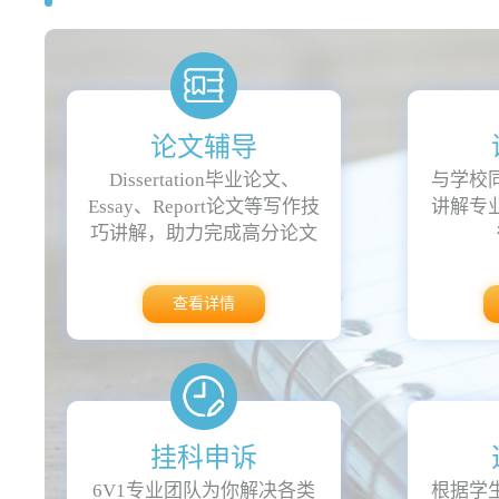
团组织、志愿服务活动等，拓展自己的知识面和人
提供了广泛的职业发展机会。
除了学术成就，康奈尔大学还以其美丽的校园环境
心、音乐厅、体育馆等设施，同时还有众多的活动
论文辅导
总之，康奈尔大学作为一所享有声誉的研究型大学
Dissertation毕业论文、
与学校
秀学子的理想之选。
Essay、Report论文等写作技
讲解专
巧讲解，助力完成高分论文
查看详情
挂科申诉
6V1专业团队为你解决各类
根据学