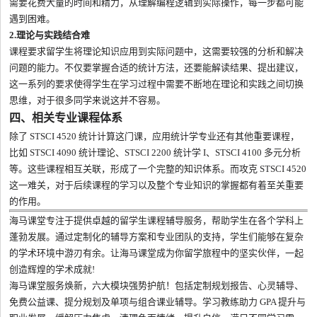
需要花费大量的时间和精力，从理解编程逻辑到实际操作，每一步都可能
遇到困难。
2.理论与实践结合难
课程要求留学生将理论知识应用到实际问题中，这需要较强的分析和解决
问题的能力。不仅要掌握合适的统计方法，还要能解读结果、提出建议，
这一系列的要求使得学生在学习过程中需要不断地在理论和实践之间切换
思维，对于很多同学来说这并不容易。
四、相关专业课程体系
除了 STSCI 4520 统计计算这门课，应用统计学专业还有其他重要课程，
比如 STSCI 4090 统计理论、STSCI 2200 统计学 I、STSCI 4100 多元分析
等。这些课程相互关联，形成了一个完整的知识体系。而攻克 STSCI 4520
这一难关，对于后续课程的学习以及整个专业知识的掌握都有着至关重要
的作用。
海马课堂专注于提供卓越的留学生课程辅导服务，帮助学生在各个学科上
蓬勃发展。通过定制化的辅导方案和专业团队的支持，学生们能够在复杂
的学术环境中游刃有余。让海马课堂成为你留学旅程中的坚实伙伴，一起
创造辉煌的学术成就!
海马课堂服务焕新，六大模块强势护航！包括定制规划报告、心灵辅导、
免费公益课、提分规划及单项与组合课业辅导。学习教练助力 GPA 提升与