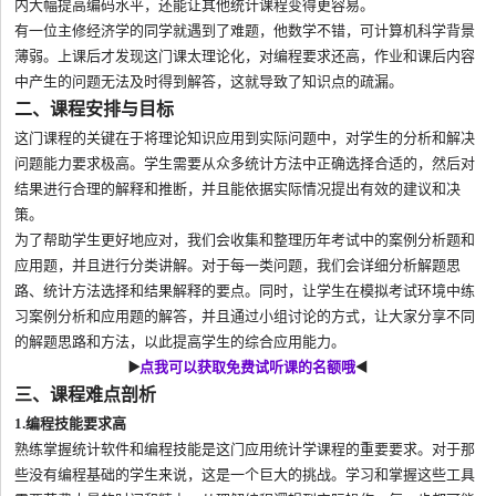
内大幅提高编码水平，还能让其他统计课程变得更容易。
有一位主修经济学的同学就遇到了难题，他数学不错，可计算机科学背景
薄弱。上课后才发现这门课太理论化，对编程要求还高，作业和课后内容
中产生的问题无法及时得到解答，这就导致了知识点的疏漏。
二、课程安排与目标
这门课程的关键在于将理论知识应用到实际问题中，对学生的分析和解决
问题能力要求极高。学生需要从众多统计方法中正确选择合适的，然后对
结果进行合理的解释和推断，并且能依据实际情况提出有效的建议和决
策。
为了帮助学生更好地应对，我们会收集和整理历年考试中的案例分析题和
应用题，并且进行分类讲解。对于每一类问题，我们会详细分析解题思
路、统计方法选择和结果解释的要点。同时，让学生在模拟考试环境中练
习案例分析和应用题的解答，并且通过小组讨论的方式，让大家分享不同
的解题思路和方法，以此提高学生的综合应用能力。
▶️
点我可以获取免费试听课的名额哦
◀️
三、课程难点剖析
1.编程技能要求高
熟练掌握统计软件和编程技能是这门应用统计学课程的重要要求。对于那
些没有编程基础的学生来说，这是一个巨大的挑战。学习和掌握这些工具