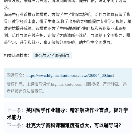
职业发展，缓解压力焦虑，清理负面情绪，提升自信，满足不同学习需
求。
海马中行业首推双师模式，为留学生学业保驾护航。陪伴导师具有留学背
景且教学经验丰富，懂学生痛点;教学出身的导师能提供专业学习规划，精
准避坑提升成绩。该模式还为学生明确短期学期目标和长期毕业求职规
划，陪伴导师在线守护，让留学之路清晰不迷茫。导师给予全面指导，覆
盖学习、升学和就业，毫无保留分享经验，助力学生全面发展。
相关热词搜索：
康奈尔大学课程辅导
阅读原文：
https://www.highmarktutor.com/news/26004_60.html
版权作品，未经海马课堂 highmarktutor.com 书面授权，严禁转载，违
者将被追究法律责任。
上一条：
美国留学作业辅导：精准解决作业盲点，提升学
术能力
下一条：
杜克大学商科课程难度有点大，可以辅导吗？