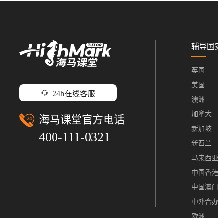
辅导国
英国
美国
24h在线客服
澳洲
加拿大
海马课堂官方电话
新加坡
400-111-0321
新西兰
马来西
中国香
中国澳
中外合
欧洲