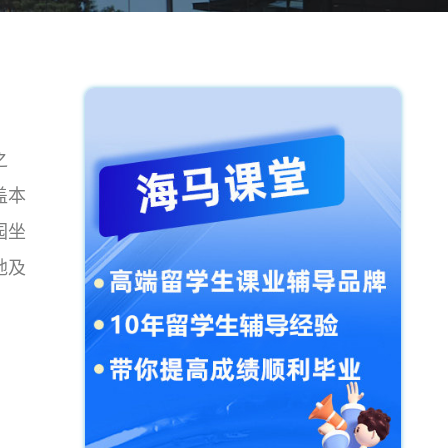
之
盖本
园坐
地及