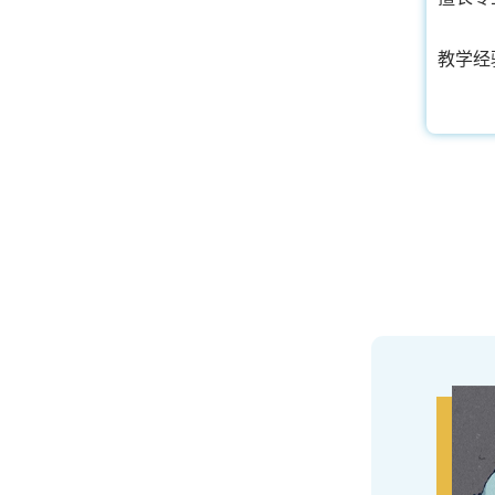
建筑理论课程等
经验：
A等成绩毕业，理论与实践经验非常丰富
教学经
立即咨询