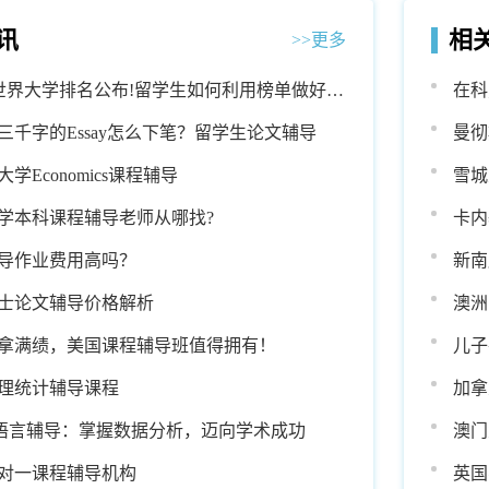
讯
相
>>更多
 QS世界大学排名公布!留学生如何利用榜单做好学
在科
三千字的Essay怎么下笔？留学生论文辅导
曼彻
学Economics课程辅导
雪城
学本科课程辅导老师从哪找?
卡内
导作业费用高吗？
新南
士论文辅导价格解析
澳洲
拿满绩，美国课程辅导班值得拥有！
儿子
补救
理统计辅导课程
加拿
语言辅导：掌握数据分析，迈向学术成功
澳门
对一课程辅导机构
英国