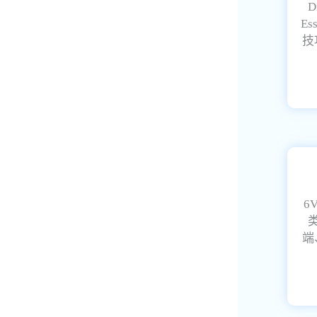
D
Es
技
6
端