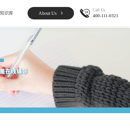
Call Us
About Us
知识库
400-111-0321