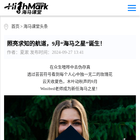
首页
>
海马课堂头条
照亮求知的航道，9月“海马之星”诞生！
作者：夏漱 发布时间：2024-09-27 13:41
在众生喧哗中去伪存真
透过芸芸符号看到每个人心中独一无二的玫瑰花
云天收夏色，木叶动秋声的9月
Winifred老师成为新任海马之星！