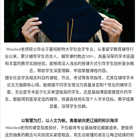
Winifred老师硕士毕业于曼彻斯特大学社会学专业，从事留学教育辅导行
业以来，累计辅导学生百余人，辅导课时数达500+，具备深厚的学术底蕴
和丰富的教学实践经验。能够用深入浅出的授课方式引导学生剖析复杂概
念，帮助学生深度理解、牢固掌握课程内容。
擅长社会学及相关科目的课程、作业、考试等各项指导，尤其在辅导学术
论文方面颇有心得。能根据不同学生情况为其量身定制个性化的辅导方
案，无论是学术底子扎实希望拔高的学生，还是基础薄弱需要提升的学
生，都能得到度身定造的辅导，快速高效地实现个人学术目标。教学成果
显著，深得学生信赖。
以智慧为灯，
以人文为帆，勇敢驶向更辽阔的知识海洋
Winifred老师的课堂氛围良好，不仅能将专业基础理论娓娓道来，更能将
这些抽象的概念与实际现实紧密相连，用生动易懂的语言让晦涩枯燥的知