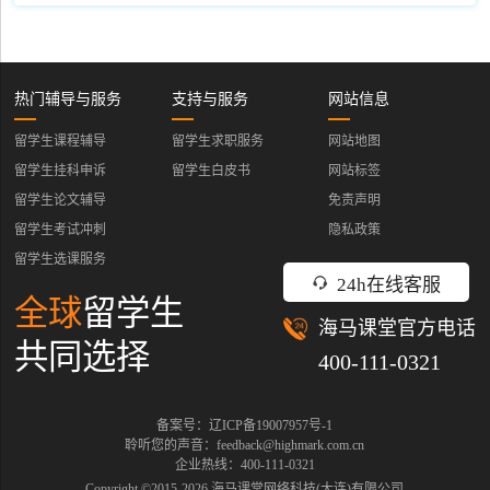
热门辅导与服务
支持与服务
网站信息
留学生课程辅导
留学生求职服务
网站地图
留学生挂科申诉
留学生白皮书
网站标签
留学生论文辅导
免责声明
留学生考试冲刺
隐私政策
留学生选课服务
24h在线客服
全球
留学生
海马课堂官方电话
共同选择
400-111-0321
备案号：辽ICP备19007957号-1
聆听您的声音：feedback@highmark.com.cn
企业热线：400-111-0321
Copyright ©2015-
2026
海马课堂网络科技(大连)有限公司