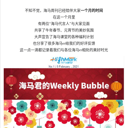
不知不觉，海马周刊已经陪伴大家
一个月的时间
在这一个月里
有两位
“海马代言人”与大家见面
共享了牛年春节、元宵节的美妙氛围
大声宣告了海马课堂的各种福利计划
也分享了很多海马
er
给我们的好评反馈
这一点一滴都记录着我们与各位海马
er
相处的美好时光