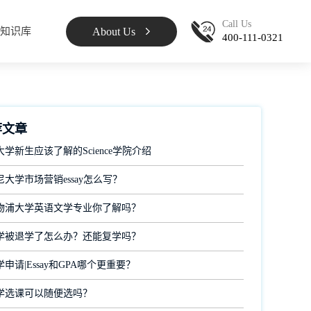
Call Us
About Us
知识库
400-111-0321
荐文章
学新生应该了解的Science学院介绍
大学市场营销essay怎么写？
物浦大学英语文学专业你了解吗？
学被退学了怎么办？还能复学吗？
申请|Essay和GPA哪个更重要？
学选课可以随便选吗？