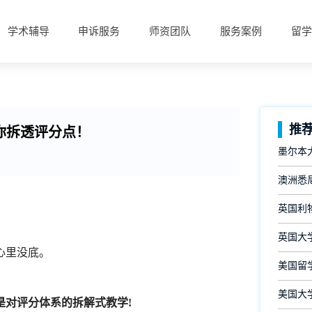
学术辅导
申诉服务
师资团队
服务案例
留学
推
你拆透评分点！
墨尔本大
澳洲悉尼
英国利
英国大
心里没底。
美国留学
美国大
对评分体系的拆解式教学!