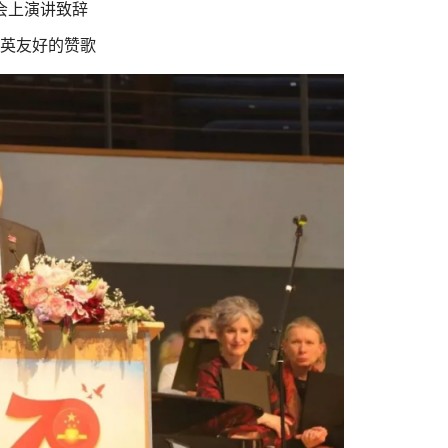
会上演讲致辞
英友好
的
赞歌