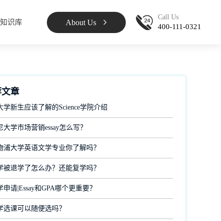
Call Us
About Us
知识库
400-111-0321
荐文章
学新生应该了解的Science学院介绍
大学市场营销essay怎么写？
物浦大学英语文学专业你了解吗？
学被退学了怎么办？还能复学吗？
申请|Essay和GPA哪个更重要？
学选课可以随便选吗？