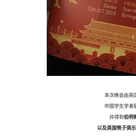
本次
晚会由英
中国学生学者
并得到
伯明
以及
英国筷子俱乐