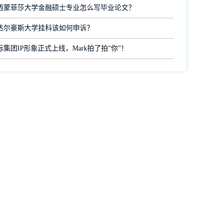
西蒙菲莎大学金融硕士专业怎么写毕业论文？
达尔豪斯大学挂科该如何申诉？
集团IP形象正式上线，Mark拍了拍“你”！