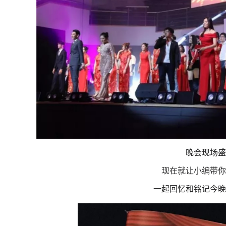
晚会现场盛
现在就让
小编带你
一起
回忆和
铭记
今晚