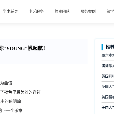
学术辅导
申诉服务
师资团队
服务案例
留学
推
“YOUNG”帆起航！
墨尔本大
澳洲悉尼
英国利
光为曲谱
英国大
了夜色里最美妙的音符
美国留学
色中的伯明翰
美国大
的下一个乐章