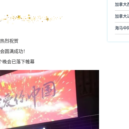
加拿大
加拿大
海马中际
热烈
祝贺
会圆满成功！
个晚会已落下帷幕