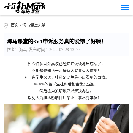
首页
>
海马课堂头条
海马课堂的6V1申诉服务真的爱惨了好嘛！
作者：海马 发布时间：2022-07-28 13:40
如今许多国外高校已经陆陆续续地出成绩了，
不用想也知道一定是有人欢喜有人忧啊！
对于留学生来说，挂科是此生最不愿看到的事情。
96.9%的留学生挂科后都会焦头烂额，
然后极为迫切地寻求解决办法。
以免因为挂科影响日后毕业，拿不到学位证。