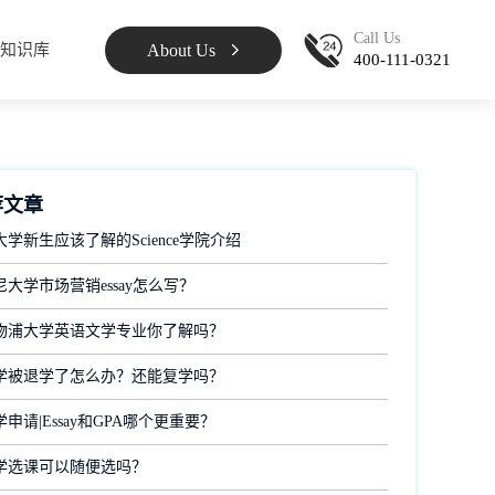
Call Us
About Us
知识库
400-111-0321
荐文章
学新生应该了解的Science学院介绍
大学市场营销essay怎么写？
物浦大学英语文学专业你了解吗？
学被退学了怎么办？还能复学吗？
申请|Essay和GPA哪个更重要？
学选课可以随便选吗？