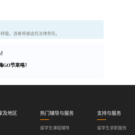
权，严禁转载，违者将被追究法律责任。
吗！
课嗨GO节来咯！
家及地区
热门辅导与服务
支持与服务
留学生课程辅导
留学生求职服务