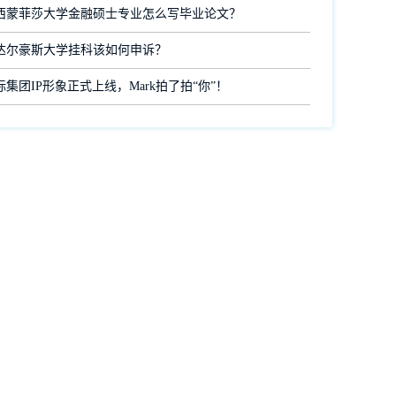
西蒙菲莎大学金融硕士专业怎么写毕业论文？
达尔豪斯大学挂科该如何申诉？
集团IP形象正式上线，Mark拍了拍“你”！