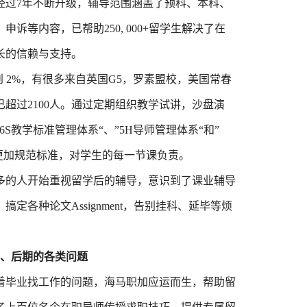
经过7年不断升级，辅导范围涵盖了预科、本科、
等内容，已帮助250, 000+留学生解决了在
长的信赖与支持。
到 2%，有很多来自英国G5，罗素盟校，美国常春
超过2100人。通过定期组织教学试讲，沙盘演
S教学标准管理体系“、”5H导师管理体系“和”
更加规范标准，对学生的每一节课负责。
多的人开始重视留学后的辅导，意识到了课业辅导
各种论文Assignment，告别挂科、延毕等烦
、后期的各类问题
临着毕业找工作的问题，海马职加应运而生，帮助留