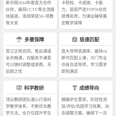
新华网2024年度官方合作
卡院校、卡成绩、卡能
伙伴，屡获CCTV等主流媒
力，层层严选TOP50全优
体报道，连续荣获50+项教
硕博名师，为课业辅导奠
育大奖
定教学保障
多重保障
极速匹配
签订正规合同，售后通道
庞大导师资源库，最快1h
全天畅通，对服务不满意
即可匹配上课，冷门专业
可以随时调整或退费，无
也有合适导师，学习需求
后顾之忧
即刻满足
科学教研
成绩导向
顶尖教研团队潜心打造科
精确学生需求，阶段性测
学教学体系，不断优化教
验/评估/巩固学习效果，动
学方法，全方位提升学生
态调整方案，确保下一次