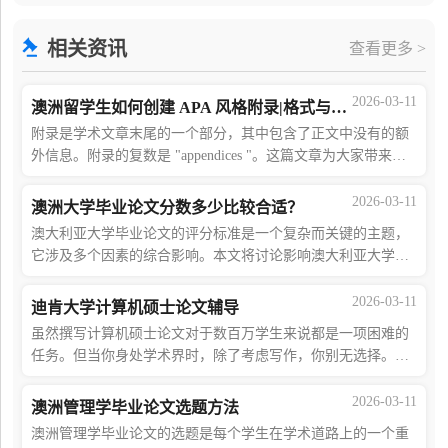
改，并且检查自己论文的格式，争取一次性通过。如果
相关资讯
查看更多 >
2026-03-11
澳洲留学生如何创建 APA 风格附录|格式与示例
附录是学术文章末尾的一个部分，其中包含了正文中没有的额
外信息。附录的复数是 "appendices "。这篇文章为大家带来澳
洲留学生如何创建APA风格附录|格式与示例的讲解。一、附录
格式示例附录标签出现在页面顶部，黑
2026-03-11
澳洲大学毕业论文分数多少比较合适？
澳大利亚大学毕业论文的评分标准是一个复杂而关键的主题，
它涉及多个因素的综合影响。本文将讨论影响澳大利亚大学毕
业论文分数的因素以及评估标准，并提供一些建议以提高论文
分数。一、影响毕业论文分数的因素1
2026-03-11
迪肯大学计算机硕士论文辅导
虽然撰写计算机硕士论文对于数百万学生来说都是一项困难的
任务。但当你身处学术界时，除了考虑写作，你别无选择。即
使对于处理技术研究的学生来说，撰写计算机论文也不会像其
他学科的论文那样容易。因此，我们将
2026-03-11
澳洲管理学毕业论文选题方法
澳洲管理学毕业论文的选题是每个学生在学术道路上的一个重