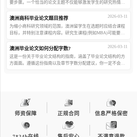
要步骤。一个恰当的论文主题不仅能够激发学生的研究热情，
还能帮助他们在学术界获得认可和尊重。本文将详细介绍澳洲
管理学毕业论文的选题方法，旨在帮助
2026-03-11
澳洲商科毕业论文题目推荐
为缩小商科研究领域的范围，澳洲留学生在选题时应结合课程
目标，并特别注意课程内容。研究生课程(例如MBA)可能要求
探索未知领域并报告你的发现。你可以从电视或网络上的当地
企业新闻中寻找灵感，从中衍生出相关的
2026-03-11
澳洲毕业论文如何分配字数?
这是一份关于毕业论文结构的指南，涵盖了毕业论文结构的方
方面面。遵循这份指南以及章节字数分配建议，你一定不会在
毕业论文结构上出错。你是否对毕业论文中每个章节的字数要
求有清晰的概念?你是否知道澳洲毕业论
师资保障
正规合同
信息严格保密
7*24h在线
售后安心
不满意退款