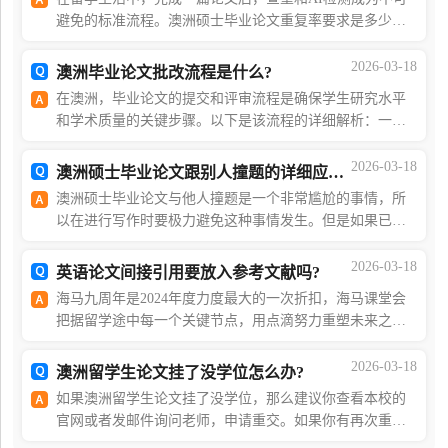
避免的标准流程。澳洲硕士毕业论文重复率要求是多少？
然而，尽管查到的数字百分比显示在眼前，许多同学对于
到底降到多少才能安全过关仍感到困惑。一、查重率
2026-03-18
澳洲毕业论文批改流程是什么?
在澳洲，毕业论文的提交和评审流程是确保学生研究水平
和学术质量的关键步骤。以下是该流程的详细解析：一、
澳洲毕业论文提交澳洲大学通常规定毕业论文的提交时间
为学期末或学年结束前几周。学生需遵循学校和课程
2026-03-18
​澳洲硕士毕业论文跟别人撞题的详细应对指南
澳洲硕士毕业论文与他人撞题是一个非常尴尬的事情，所
以在进行写作时要极力避免这种事情发生。但是如果已经
与他人撞题，这篇文章为大家带来解决方法！一、澳洲硕
士毕业论文撞题的常见原因澳洲硕士毕业论文撞题的
2026-03-18
英语论文间接引用要放入参考文献吗?
海⻢九周年是2024年度力度最大的一次折扣，海马课堂会
把据留学途中每一个关键节点，用点滴努力重塑未来之
路！点我了解活动详情英语论文间接引用要放入参考文献
吗?一、间接引用的一般准则间接引用是指引用另一篇文
2026-03-18
澳洲留学生论文挂了没学位怎么办?
如果澳洲留学生论文挂了没学位，那么建议你查看本校的
官网或者发邮件询问老师，申请重交。如果你有再次重交
的机会，那么你一定要找到自己不合格的地方，进行修