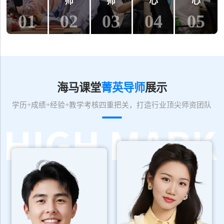
师
师
心
心
01
02
03
04
05
海马课堂
菁英导师
展示
学历+成绩+经验+教学考核四重把关，打造行业顶尖师资团队