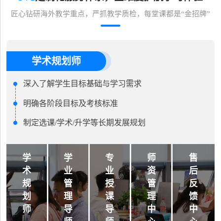
匠心钻研海外教学重点，严抓教学质检，每堂课都是“金招牌”
学术规划师
深入了解学生目标基础与学习需求
明确各阶段目标及考核标准
制定选课/学术/升学等长期发展规划
学
学
专
师
售
术
业
业
资
后
规
管
授
管
反
划
理
课
理
馈
师
导
导
中
中