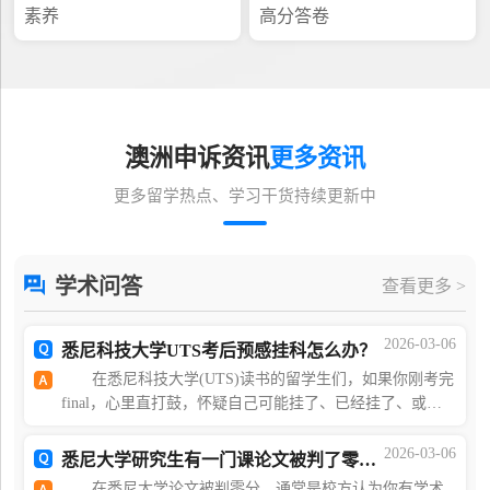
素养
高分答卷
澳洲申诉资讯
更多资讯
更多留学热点、学习干货持续更新中
学术问答
查看更多 >
2026-03-06
悉尼科技大学UTS考后预感挂科怎么办？
在悉尼科技大学(UTS)读书的留学生们，如果你刚考完
final，心里直打鼓，怀疑自己可能挂了、已经挂了、或者
想提前准备补救措施，本文就是为你准备的! Part1：你
可能还没挂!别急着自我放弃 UTS评分机制大
2026-03-06
悉尼大学研究生有一门课论文被判了零分怎么办？
在悉尼大学论文被判零分，通常是校方认为你有学术