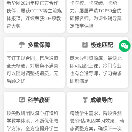
新华网2024年度官方合作
卡院校、卡成绩、卡能
伙伴，屡获CCTV等主流媒
力，层层严选TOP50全优
体报道，连续荣获50+项教
硕博名师，为课业辅导奠
育大奖
定教学保障
多重保障
极速匹配
签订正规合同，售后通道
庞大导师资源库，最快1h
全天畅通，对服务不满意
即可匹配上课，冷门专业
可以随时调整或退费，无
也有合适导师，学习需求
后顾之忧
即刻满足
科学教研
成绩导向
顶尖教研团队潜心打造科
精确学生需求，阶段性测
学教学体系，不断优化教
验/评估/巩固学习效果，动
学方法，全方位提升学生
态调整方案，确保下一次