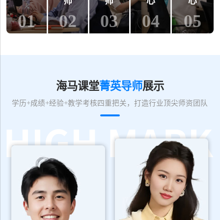
师
师
心
心
01
02
03
04
05
海马课堂
菁英导师
展示
学历+成绩+经验+教学考核四重把关，打造行业顶尖师资团队