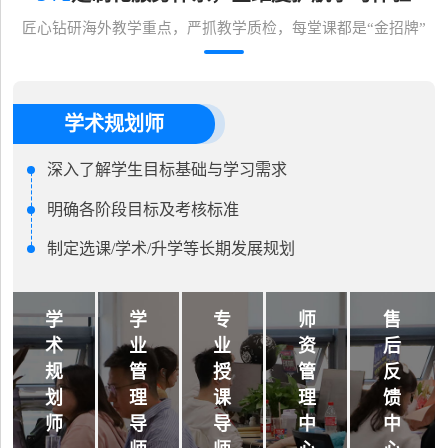
匠心钻研海外教学重点，严抓教学质检，每堂课都是“金招牌”
学术规划师
深入了解学生目标基础与学习需求
明确各阶段目标及考核标准
制定选课/学术/升学等长期发展规划
学
学
专
师
售
术
业
业
资
后
规
管
授
管
反
划
理
课
理
馈
师
导
导
中
中