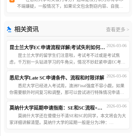
不端嫌疑，一般情况下，如果论文包含剽窃内容、自我剽
窃，或涉及未经授权的协助或串通，则被视为学术不端行
为。其他形式的不端行为包括伪造数据、在评估过程
相关资讯
查看更多 >
2026-03-06
昆士兰大学EC申请流程详解|考试失利如何补救?
昆士兰大学的留学生们注意啦，考试考不过或是考试焦
虑，千万别一头钻进学习的牛角尖，情况不妙赶紧申请EC考试
延期。 适用情况： 1 考试迟到或是忘记携带许可的考
试材料。 2 担心考试挂科，高度紧张
2026-03-06
悉尼大学Late SC申请条件、流程和时限详解
悉尼大学已经进入考试周，澳洲Final强度不容小觑，如果
你需要额外时间复习和调整，那可以尝试进行特殊情况申请，
本文整理了近期关于SC申请问题，本文统一解答。 悉大延
期考试的递申通道有点多，不知道自己
2026-03-06
莫纳什大学延期申请指南：SE和SC流程+材料+注意事项全汇总
莫纳什大学还在傻傻分不清SE和SC的同学，本文将会为大
家详细讲解清楚。莫纳什大学的延期一般是分为2种：
SE+SC。 什么是SE 适用范围：个人作业 essay类[Final
考不适用]; 申请截止时间：至多不能晚于d