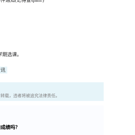
y邮件通知(记得查spam!)
下学期选课。
资讯
权，严禁转载，违者将被追究法律责任。
的成绩吗？