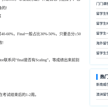
门门课
的!
留学生
弃
留学生
留学生
)占比通常40-60%，Final一般占比30%-50%，只要总分≥50
救!
海外留
留学生
or联系问“final是否有Scaling”，等成绩出来前别
热
新南威尔
一般在考试结束后的1-2周。
澳洲留