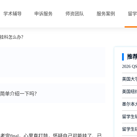
学术辅导
申诉服务
师资团队
服务案例
留学
感挂科怎么办？
推
？
2026
美国大
美国纽约
以简单介绍一下吗？
墨尔本
留学生
留学生
刚考完final，心里直打鼓，怀疑自己可能挂了、已