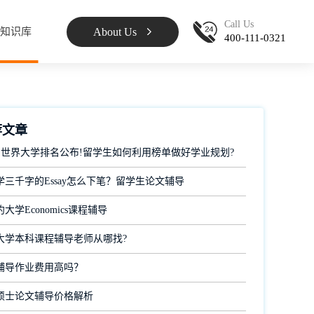
Call Us
About Us
知识库
400-111-0321
荐文章
 QS世界大学排名公布!留学生如何利用榜单做好学业规划?
学三千字的Essay怎么下笔？留学生论文辅导
大学Economics课程辅导
大学本科课程辅导老师从哪找?
辅导作业费用高吗？
硕士论文辅导价格解析