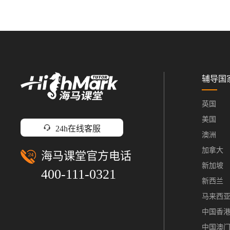
辅导国
英国
美国
24h在线客服
澳洲
加拿大
海马课堂官方电话
新加坡
400-111-0321
新西兰
马来西
中国香
中国澳