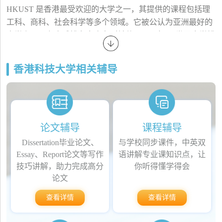
HKUST 是香港最受欢迎的大学之一，其提供的课程包括理
工科、商科、社会科学等多个领域。它被公认为亚洲最好的
大学之一，在全球排名中也名列前茅。2021年QS世界大学排
名将其评为全球第=30位，亚洲第4位。此外，HKUST的商
学院、工程学院、科学学院、计算机科学与工程学院等学院
香港科技大学相关辅导
的排名也一直名列前茅。
HKUST的师资力量强大，其拥有来自世界各地的优秀教授
和研究人员。他们致力于推动科研领域的发展，并将其研究
成果转化为实际应用。因此，HKUST在科学研究和创新方
面也取得了显著成就，其成果不仅有助于解决社会问题，还
论文辅导
课程辅导
对经济发展做出了贡献。
Dissertation毕业论文、
与学校同步课件，中英双
除了优秀的学术表现，HKUST也非常注重学生的全面发
Essay、Report论文等写作
语讲解专业课知识点，让
展。校园内设施齐全，包括学生活动中心、运动场馆、图书
技巧讲解，助力完成高分
你听得懂学得会
馆等，为学生提供良好的学习和生活环境。此外，学校还注
论文
重国际化教育，提供丰富的国际交流和实践机会，让学生接
查看详情
查看详情
触不同文化和背景的人，拓展自己的视野和经验。