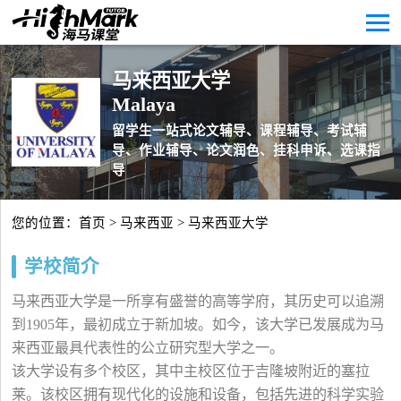
马来西亚大学
Malaya
留学生一站式论文辅导、课程辅导、考试辅
导、作业辅导、论文润色、挂科申诉、选课指
导
您的位置：
首页
>
马来西亚
> 马来西亚大学
学校简介
马来西亚大学是一所享有盛誉的高等学府，其历史可以追溯
到1905年，最初成立于新加坡。如今，该大学已发展成为马
来西亚最具代表性的公立研究型大学之一。
该大学设有多个校区，其中主校区位于吉隆坡附近的塞拉
莱。该校区拥有现代化的设施和设备，包括先进的科学实验