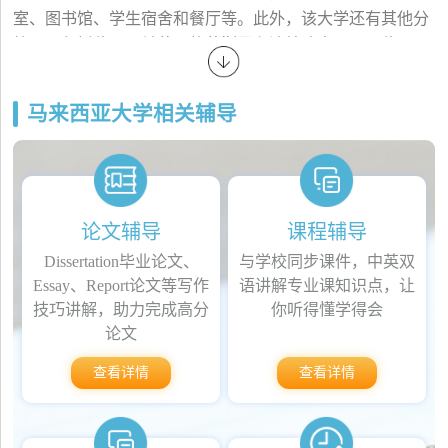
室、图书馆、学生宿舍和餐厅等。此外，该大学还有其他分
校区，包括位于雪兰莪州的莫斯里和波特迪南，以及位于柔
佛州的新山。
马来西亚大学提供了广泛的学科领域，包括人文科学、商
马来西亚大学相关辅导
学、法律、工程、医学、科学和社会科学等。在这些领域
中，该大学拥有一流的教师和研究人员，他们的学术研究水
平深受国内外学术界的认可。
此外，马来西亚大学还与多个国内外机构和组织合作，为学
生提供国际化的教育和研究环境。该大学还与一些著名大学
论文辅导
课程辅导
合作，例如英国剑桥大学、澳大利亚悉尼大学、美国哈佛大
Dissertation毕业论文、
与学校同步课件，中英双
学等。
Essay、Report论文等写作
语讲解专业课知识点，让
马来西亚大学强调实践教育和学生发展，鼓励学生积极参与
技巧讲解，助力完成高分
你听得懂学得会
各种社会活动和课外活动。该大学还设有多个学生组织和俱
论文
乐部，为学生提供了广泛的机会和平台，以发挥他们的领导
查看详情
查看详情
才能和实践技能。