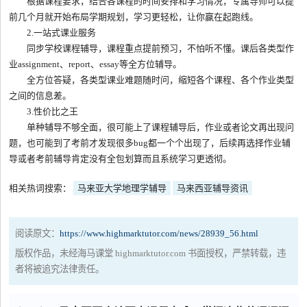
根据课程要求，结合各课程的时间安排和学习情况，专属导师可以提
前几个月就开始布局学期规划，学习更轻松，让你赢在起跑线。
2.一站式课业服务
同步学校课程辅导，课程重点提前预习，不怕听不懂。课后各类型作
业assignment、report、essay等全方位辅导。
全方位答疑，各类型课业难题随时问，缩短各个课程、各个作业类型
之间的信息差。
3.性价比之王
单种辅导不够全面，很可能上了课程辅导后，作业或者论文再出现问
题，也可能到了考前才发现很多bug都一个个出现了，后续再选择作业辅
导或者考前辅导肯定没有全包划算而且系统学习更透彻。
相关热词搜索：
马来亚大学地理学辅导
马来西亚辅导资讯
阅读原文：
https://www.highmarktutor.com/news/28939_56.html
版权作品，未经海马课堂 highmarktutor.com 书面授权，严禁转载，违
者将被追究法律责任。