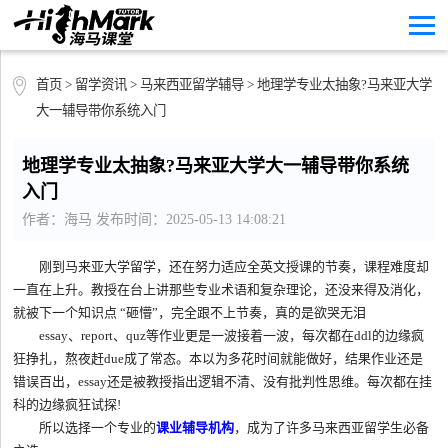
首页
>
留学资讯
>
马来西亚留学辅导
> 地理学专业太抽象?马来亚大学
大一辅导带你系统入门
地理学专业太抽象?马来亚大学大一辅导带你系统
入门
作者：海马 发布时间：2025-05-13 14:08:21
刚到马来亚大学留学，还在努力适应全英文授课的节奏，课程难度却
一直在上升。教授在台上讲那些专业术语和复杂理论，还没来得及消化，
就被下一个知识点 “砸懵”，完全跟不上节奏，真的是欲哭无泪
essay、report、quz等作业更是一波接着一波，每次都在ddl的边缘疯
狂挣扎，熬夜赶due成了常态。本以为多花时间就能做好，结果作业还是
错误百出，essay还是被教授指出逻辑不清、没有批判性思维。每次都在挂
科的边缘疯狂试探!
所以选择一个专业的
课业辅导机构
，成为了许多马来西亚留学生必备