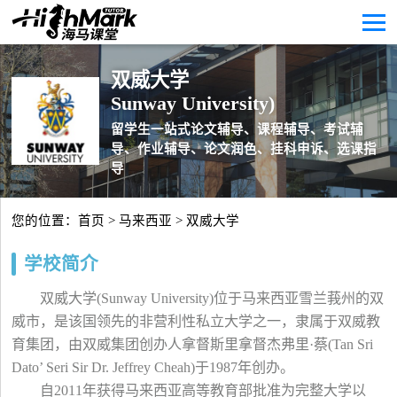
双威大学
Sunway University)
留学生一站式论文辅导、课程辅导、考试辅
导、作业辅导、论文润色、挂科申诉、选课指
导
您的位置：
首页
>
马来西亚
> 双威大学
学校简介
双威大学(Sunway University)位于马来西亚雪兰莪州的双
威市，是该国领先的非营利性私立大学之一，隶属于双威教
育集团，由双威集团创办人拿督斯里拿督杰弗里·蔡(Tan Sri
Dato’ Seri Sir Dr. Jeffrey Cheah)于1987年创办。
自2011年获得马来西亚高等教育部批准为完整大学以