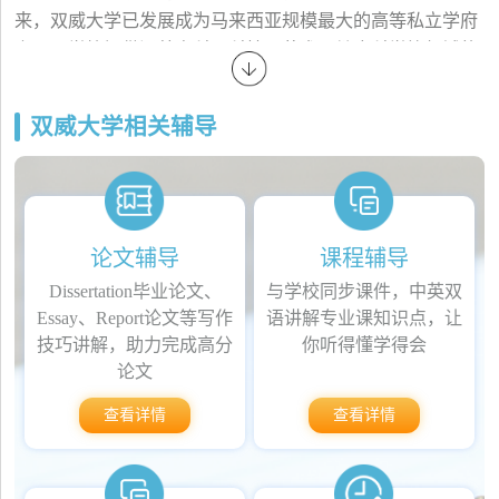
来，双威大学已发展成为马来西亚规模最大的高等私立学府
之一。学校提供涵盖商科、科技、艺术、健康科学等领域的
本科及研究生课程。许多课程与英国兰卡斯特大学、法国蓝
带烹饪艺术学院(Le Cordon Bleu)等国际知名院校合作，学生
双威大学相关辅导
可获得双学位或学分互认。
根据QS世界大学排名，双威大学位列全球前2%，在亚
洲排名前125位。此外，学校还获得了马来西亚学术鉴定机
构(MQA)评定的五星级评级，并被评为“卓越数字技术大
学”。
论文辅导
课程辅导
双威大学位于双威市，占地22英亩，周边设施完善，包
Dissertation毕业论文、
与学校同步课件，中英双
括购物中心、住宅区、主题乐园和医疗机构，生活便利。校
Essay、Report论文等写作
语讲解专业课知识点，让
园内设有国际标准的体育场馆、图书馆和现代化教学楼，为
技巧讲解，助力完成高分
你听得懂学得会
学生提供优质的学习和生活环境。
论文
学校致力于培养具有全球视野和社会责任感的高素质人
查看详情
查看详情
才，吸引了来自80多个国家和地区的学生，是国际学生在马
来西亚留学的热门选择之一。