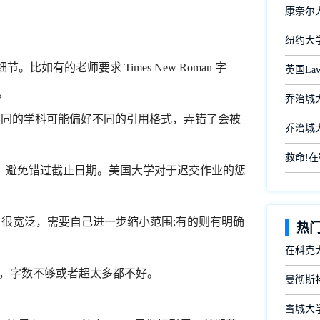
康奈尔大学
纽约大
节。比如有的老师要求 Times New Roman 字
英国L
。
乔治城大
ago 等。不同的学科可能偏好不同的引用格式，弄错了会被
乔治城大
救命!
，避免错过截止日期。美国大学对于迟交作业的惩
 题目很宽泛，需要自己进一步缩小范围;有的则有明确
热
在科克
范围，字数不够或者超太多都不好。
曼彻斯
雪城大