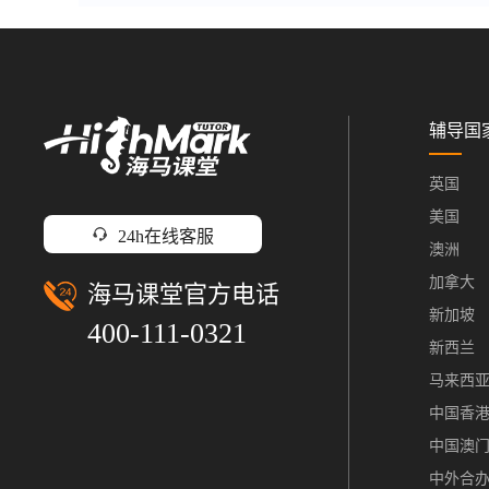
辅导国
英国
美国
24h在线客服
澳洲
加拿大
海马课堂官方电话
新加坡
400-111-0321
新西兰
马来西
中国香
中国澳
中外合