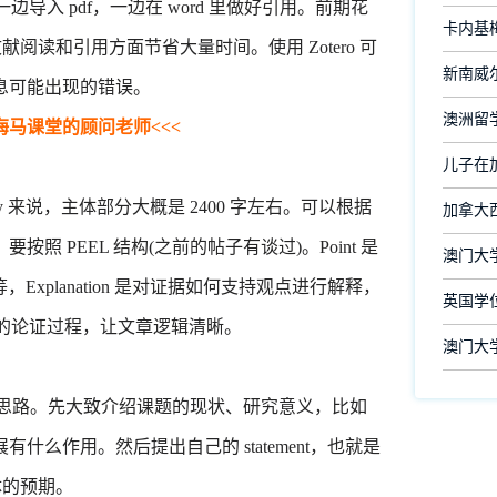
边导入 pdf，一边在 word 里做好引用。前期花
卡内基
阅读和引用方面节省大量时间。使用 Zotero 可
新南威尔
息可能出现的错误。
澳洲留
海马课堂的顾问老师<<<
儿子在
essay 来说，主体部分大概是 2400 字左右。可以根据
加拿大
按照 PEEL 结构(之前的帖子有谈过)。Point 是
澳门大
，Explanation 是对证据如何支持观点进行解释，
英国学
己的论证过程，让文章逻辑清晰。
澳门大
思路。先大致介绍课题的现状、研究意义，比如
么作用。然后提出自己的 statement，也就是
体的预期。