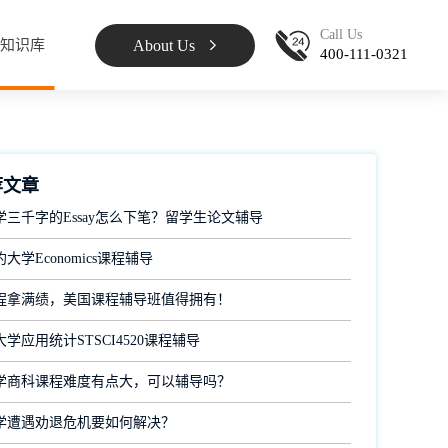
Call Us
About Us
知识库
400-111-0321
荐文章
学三千字的Essay怎么下笔？留学生论文辅导
大学Economics课程辅导
程拿满绩，美国课程辅导班值得拥有！
学应用统计STSCI4520课程辅导
学商科课程难度有点大，可以辅导吗？
学遭遇劝退危机要如何解决？