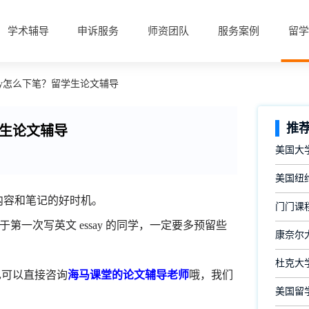
学术辅导
申诉服务
师资团队
服务案例
留学
say怎么下笔？留学生论文辅导
推
学生论文辅导
美国大
美国纽约
阅读内容和笔记的好时机。
门门课
是对于第一次写英文 essay 的同学，一定要多预留些
康奈尔大
杜克大
字也可以直接咨询
海马课堂的论文辅导老师
哦，我们
美国留