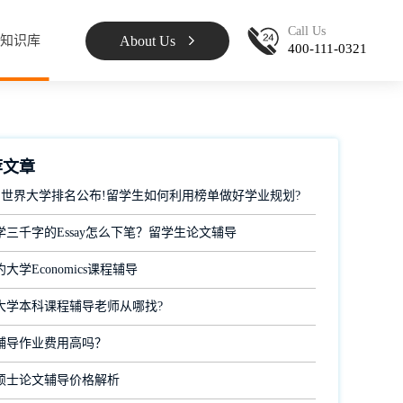
Call Us
About Us
知识库
400-111-0321
荐文章
 QS世界大学排名公布!留学生如何利用榜单做好学业规划?
学三千字的Essay怎么下笔？留学生论文辅导
大学Economics课程辅导
大学本科课程辅导老师从哪找?
辅导作业费用高吗？
硕士论文辅导价格解析