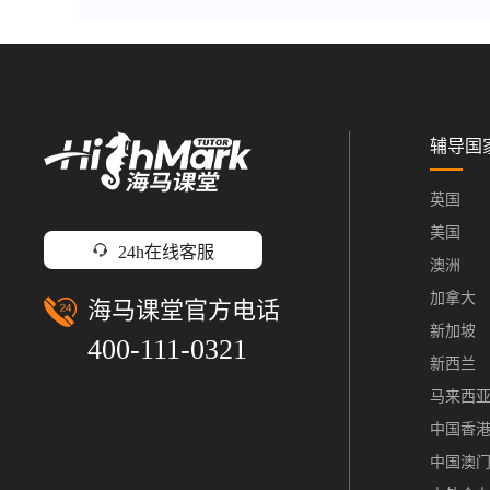
辅导国
英国
美国
24h在线客服
澳洲
加拿大
海马课堂官方电话
新加坡
400-111-0321
新西兰
马来西
中国香
中国澳