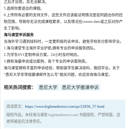
之后才出现，且无法解决。
5.选择你要退出的课程。
6.上传所有必要的支持文件，这些文件应该能证明情况是如何超出你的控
制范围，导致你无法完成课程要求，以及情况在census date或之后对你产
生了影响。
海马课堂申诉服务
当海外学习遇到挂科时，一定要积极的去申诉，避免学校处分影响学业。
1.海马课堂专注海外学业护航,拥有专业的申诉服务团队。
2.为学生6V1定制申诉方案，24小时及时响应。
3.拥有海量申诉成功案例，各个专业的申诉案例库。
海马课堂拥有丰富的申诉经验，帮助留学生解决挂科，挽回学业。关于
“悉尼大学非常规撤课邮件怎么写”相关问题，欢迎咨询海马课堂。
相关热词搜索：
悉尼大学
悉尼大学撤课申诉
阅读原文：
https://www.highmarktutor.com/qa/22856_57.html
版权作品，未经海马课堂 highmarktutor.com 书面授权，严禁转载，违
者将被追究法律责任。