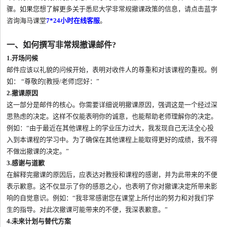
骤。如果您想了解更多关于悉尼大学非常规撤课政策的信息，请点击蓝字
咨询海马课堂
7*24小时在线客服
。
一、如何撰写非常规撤课邮件?
1.开场问候
邮件应该以礼貌的问候开始，表明对收件人的尊重和对该课程的重视。例
如： “尊敬的[教授/老师]您好：”
2.撤课原因
这一部分是邮件的核心。你需要详细说明撤课原因，强调这是一个经过深
思熟虑的决定。这样不仅能表明你的诚意，也能帮助老师理解你的决定。
例如：“由于最近在其他课程上的学业压力过大，我发现自己无法全心投
入到本课程的学习中。为了确保在其他课程上能取得更好的成绩，我不得
不做出撤课的决定。”
3.感谢与道歉
在解释完撤课的原因后，应表达对教授和课程的感谢，并为此带来的不便
表示歉意。这不仅显示了你的感恩之心，也表明了你对撤课决定所带来影
响的自觉意识。例如：“我非常感谢您在课堂上所付出的努力和对我们学
生的指导。对此次撤课可能带来的不便，我深表歉意。”
4.未来计划与替代方案