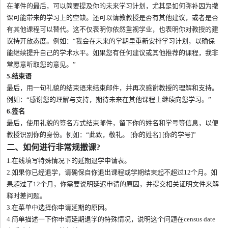
在邮件的最后，可以简要提及你的未来学习计划，尤其是如何弥补因为撤
课可能带来的学习上的空缺。还可以请教教授是否有其他建议，或者是否
有其他课程可以替代。这不仅表明你依然重视学业，也表明你对教授的建
议持开放态度。例如：“我会在未来的学期里重新安排学习计划，以确保
能继续提升自己的学术水平。如果您有任何建议或其他推荐的课程，我非
常愿意听取您的意见。”
5.结束语
最后，用一句礼貌的结束语来结束邮件，并再次感谢教授的理解和支持。
例如：“感谢您的理解与支持，期待未来在其他课程上继续向您学习。”
6.签名
最后，使用礼貌的签名方式结束邮件，留下你的姓名和学号等信息，以便
教授识别你的身份。例如：“此致，敬礼。 [你的姓名] [你的学号]”
二、如何进行非常规撤课?
1.在线填写特殊情况下的延期退学申请表。
2.如果你已经退学，请确保自你退出课程或学期结束起不超过12个月。如
果超过了12个月，你需要说明延迟申请的原因，并提交相关证明文件来解
释时差问题。
3.在菜单中选择你申请延期的原因。
4.简单描述一下你申请延期退学的特殊情况，说明这个问题在census date