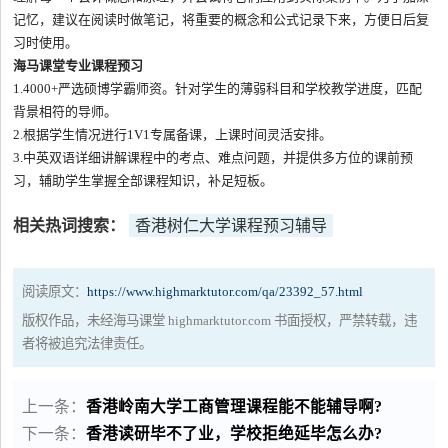
记忆，建议在阅读时做笔记，将重要的概念和公式记录下来，方便日后复
习时使用。
海马课堂专业课程预习
1.4000+严选硕博学霸师资。针对学生的薄弱科目和学校教学进度，匹配
背景相符的导师。
2.根据学生情况进行1V1专属备课，上课时间灵活安排。
3.中英双语详细讲解课程中的考点、难点问题，并提供多方位的课前预
习，辅助学生掌握全部课程知识，补足短板。
相关热词搜索：
香港树仁大学课程预习辅导
阅读原文：
https://www.highmarktutor.com/qa/23392_57.html
版权作品，未经海马课堂 highmarktutor.com 书面授权，严禁转载，违
者将被追究法律责任。
上一条：
香港岭南大学工商管理课程能不能辅导啊?
下一条：
香港读研毕不了业，学校拒绝延毕怎么办?