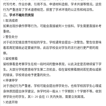
代写代考、作业抄袭、引用不当、申请材料造假、学术共谋等情况。这些
行为严重违背了学术道德规范，损害了学术环境的公正性和纯洁性。
二、学术不端处罚类型
1.取消成绩
如果出现抄袭作弊等行为，可能会直接被判 0 分挂科，学生需要直接补考
重修。
2.警告处分
对于初次犯错且情节较轻的学生，学校通常会提出一次警告。警告信意味
着若再犯错就必定要被开除，此后学校会对学生的言行进行更严密的观
察。
3.留校察看
留校察看是考察学生在校一段时间的整体表现，以此决定是否继续留下学
生。大部分学校愿意给学生第二次机会，但在留校察看期间若犯类似或新
的错误，学校将会给予更重的处分。
4.停课停学
对于违纪行为严重者，学校可能会提出停学处分。也有学校因学生心理或
身体原因提出休学建议，休学时间一般从 1 个学期到 3 个学期不等。收到
停学处分的学生，其 I - 20 会在 15 天内失效，需要立刻离境。
5.劝退开除