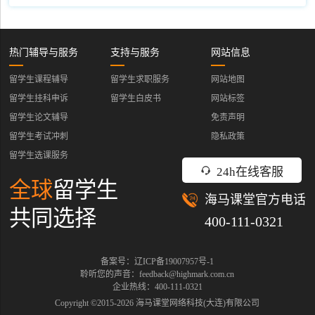
热门辅导与服务
支持与服务
网站信息
留学生课程辅导
留学生求职服务
网站地图
留学生挂科申诉
留学生白皮书
网站标签
留学生论文辅导
免责声明
留学生考试冲刺
隐私政策
留学生选课服务
24h在线客服
全球
留学生
海马课堂官方电话
共同选择
400-111-0321
备案号：辽ICP备19007957号-1
聆听您的声音：feedback@highmark.com.cn
企业热线：400-111-0321
Copyright ©2015-
2026
海马课堂网络科技(大连)有限公司