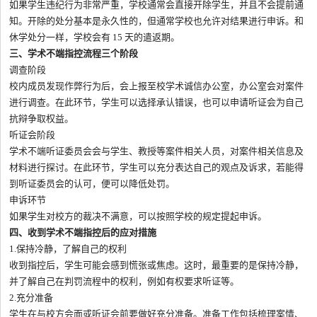
如果学生违纪行为非常严重，学校通常会直接开除学生，并且不会提前通
知。开除的处分基本是永久性的，但通常学校也允许对结果进行申诉。和
休学处分一样，学校会有 15 天的遣返期。
三、学术不端指控流程三个阶段
调查阶段
校内成员发现作弊行为后，会上报至校学术诚信办公室，办公室会对案件
进行调查。在此环节，学生可以选择承认错误，也可以申请听证会为自己
抗辩争取权益。
听证会阶段
学术不端听证委员会会与学生、教授等案件相关人员，对案件相关信息及
材料进行探讨。在此环节，学生可以充分表达自己的观点及诉求，若能得
到听证委员会的认可，便可以降低处罚。
申诉环节
如果学生对校方的裁决不满意，可以按照学校的规定提起申诉。
四、收到学术不端指控后的应对措施
1.保持冷静，了解自己的权利
收到指控后，学生可能会感到慌张或焦虑。这时，最重要的是保持冷静，
并了解自己在判罚流程中的权利，例如有权要求听证等。
2.充分准备
学生在与校方会面或听证会前要做好充分准备。准备工作包括梳理案情、