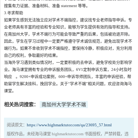
搜集有力证据、准备材料、准备 statement 等等。
3.寻求帮助
如果学生感到无法独立应对学术不端指控，建议找专业老师指导申诉。专
业老师具有丰富的经验和专业知识，能够为学生提供有效的指导和支持。
在南加州大学，学术不端行为可能会导致严重的后果，包括被劝退开除。
因此，学生在学习过程中一定要严格遵守学术诚信规范，避免出现学术不
端行为。如果不幸收到学术不端指控，要保持冷静，积极应对，充分利用
自己的权利，争取最好的结果。
当海外学习遇到类似情况时，一定要积极的去申诉，避免学校处分影响学
业。海马课堂拥有专业的申诉服务团队，6V1定制申诉方案，24小时及时
响应 。9200+申诉成功案例，600+申诉导师团队，丰富的申诉经验，帮
助留学生解决挂科，挽回学业。关于“学术不端”相关问题，欢迎咨询海马
课堂。
相关热词搜索：
南加州大学学术不端
阅读原文：
https://www.highmarktutor.com/qa/23695_57.html
版权作品，未经海马课堂 highmarktutor.com 书面授权，严禁转载，违