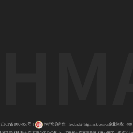
港
门
办
ICP备19007957号-1
聆听您的声音：feedback@highmark.com.cn
企业热线：400-1
马课堂网络科技(大连)有限公司
办公地址：辽宁省大连市高新技术产业园区火炬路32A号创