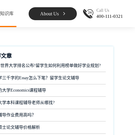
Call Us
About Us
知识库
400-111-0321
荐文章
 QS世界大学排名公布!留学生如何利用榜单做好学业规划?
学三千字的Essay怎么下笔？留学生论文辅导
大学Economics课程辅导
大学本科课程辅导老师从哪找?
辅导作业费用高吗？
硕士论文辅导价格解析