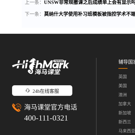
上一条：
UNSW非常规撤课之后成绩单上会有显示
下一条：
莫纳什大学使用补习班模板被指控学术不端
辅导国
英国
美国
24h在线客服
澳洲
加拿大
海马课堂官方电话
新加坡
400-111-0321
新西兰
马来西