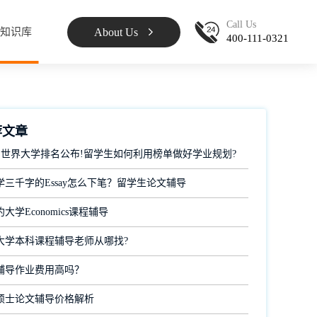
Call Us
About Us
知识库
400-111-0321
荐文章
 QS世界大学排名公布!留学生如何利用榜单做好学业规划?
学三千字的Essay怎么下笔？留学生论文辅导
大学Economics课程辅导
大学本科课程辅导老师从哪找?
辅导作业费用高吗？
硕士论文辅导价格解析