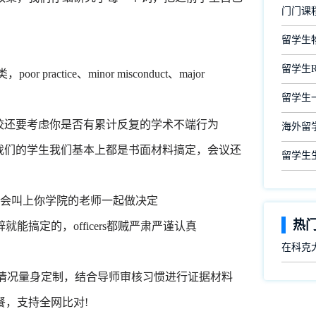
门门课
留学生
留学生
ctice、minor misconduct、major
留学生
并且学校还要考虑你是否有累计反复的学术不端行为
海外留
找我们的学生我们基本上都是书面材料搞定，会议还
留学生
的话会叫上你学院的老师一起做决定
热
定的，officers都贼严肃严谨认真
在科克
情况量身定制，结合导师审核习惯进行证据材料
，支持全网比对!