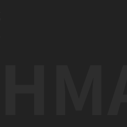
亚
港
门
办