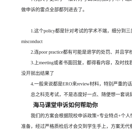
做申诉的雷点全部都列进去了。
1.这个policy都是针对考试的学术不端，细分到三类，poor pra
misconduct
2.连poor practice都有可能是退学的处罚、
3.上meeting或者书面回复，都得看内容，及时
没开就出结果了
4.一般来说都是ERO来review材料，特别严重
总之科克考试，不是态度好一点、随便想一套说辞就能搞
海马课堂申诉如何帮助你
我们的方案会根据院校申诉政策+专业特点+个人
准备，经过严格质检后才会交到学生手上，方案无代餐