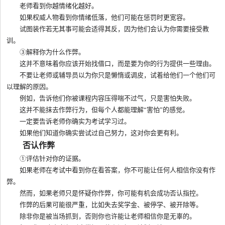
老师看到你越情绪化越好。
如果权威人物看到你情绪低落，他们可能在惩罚时更宽容。
试图装作若无其事可能会适得其反，因为他们会认为你需要接受教
训。
③解释你为什么作弊。
这并不意味着你应该开始找借口，而是要为你的行为提供一些理由。
不要让老师或辅导员以为你只是懒惰或调皮，试着给他们一个他们可
以理解的原因。
例如，告诉他们你被课程内容压得喘不过气，只是害怕失败。
这并不能抹去作弊行为，但每个人都能理解“害怕”的感觉。
一定要告诉老师你确实为考试学习过。
如果他们知道你确实尝试过自己努力，这对你会更有利。
否认作弊
①评估针对你的证据。
如果老师在考试中看到你在看答案，你不可能让任何人相信你没有作
弊。
然而，如果老师只是怀疑你作弊，你可能有机会成功否认指控。
作弊的后果可能很严重，比如失去奖学金、被停学、被开除等。
除非你是被当场抓到，否则你也许能让老师相信你是无辜的。