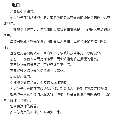
坦白
①承认你的错误。
如果你是在当场被抓住的，或者你的老师有确凿的证据指向你，你应
该坦白。
在被抓到作弊之后，你能做的最糟糕的事情就是让自己陷入更深的麻
烦中。
虽然对权威人物完全诚实可能会让人害怕，但那也许是你唯一的选
择。
这也是更容易的做法，因为你不必依赖演技或维持一致的说辞。
想想上一次有人当面对你撒谎，而你知道他们在撒谎的情景。
那不仅让你感觉不好，可能还让你更生气。
不要通过撒谎让你的情况进一步恶化。
②表现出懊悔。
你被抓到做错了事，你应该表现出抱歉。
无论你是否真的在内心感到后悔，都要表现出你对作弊决定的懊悔。
如果你在承认作弊时满脸笑容，你很可能会受到更严厉的惩罚，只是
为了给你一个教训。
坦率表达你的感受。
如果你有哭的冲动，让眼泪流出来。