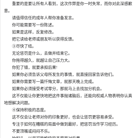
重要的是要让所有人看到，这次作弊是你一时失常，而你对此深感歉
意。
请值得信任的成年人帮你准备发言。
你可能需要写一份陈述。
如果是这样，反复修改。
把它读给老师或朋友听以获得反馈。
③尽快了结。
无论惩罚是什么，去做并结束它。
你拖得越久，就越让自己压力大。
你犯了错，就要承担后果!
如果你必须告诉父母所发生的事情，就直接回家告诉他们。
如果你需要写一篇忏悔文章，就那天晚上完成。
如果你必须接受考试零分，那就马上去找加分机会。
这不仅能让你更快地把这件事抛诸脑后，还能向权威人物表明你认真
地想解决问题。
④保持积极的态度。
这不仅会让老师对你的印象更好，也会让惩罚更容易承受。
专注于如何在糟糕的局面中做到最好，把惩罚当作学习经历。
不要顶嘴或闷闷不乐。