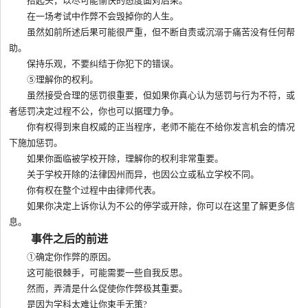
抬起头，以尽可能愉快的态度面对后果。
在一场考试中作弊不会毁掉你的人生。
虽然如前所述后果可能很严重，但不断自责或沉溺于痛苦没有任何帮
助。
保持乐观，不要纠结于你犯下的错误。
⑤理解你的权利。
虽然接受合理的惩罚很重要，但如果你真心认为惩罚与行为不符，或
者惩罚决定过程不公，你也可以据理力争。
你有权得到来自权威的正当程序，老师不能在不给你发言机会的情况
下施加惩罚。
如果你面临被学校开除，理解你的权利非常重要。
关于学校开除的法律因州而异，也因公立或私立学校不同。
你有权在整个过程中由律师代表。
如果你决定上诉你认为不公的停学或开除，你可以在这里了解更多信
息。
事件之后的前进
①确定你作弊的原因。
这可能很棘手，可能需要一些自我反思。
然而，弄清是什么促使你作弊极其重要。
是因为学科太难让你束手无策?