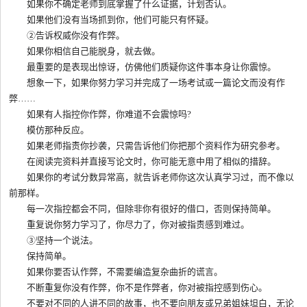
如果你不确定老师到底掌握了什么证据，计划否认。
如果他们没有当场抓到你，他们可能只有怀疑。
②告诉权威你没有作弊。
如果你相信自己能脱身，就去做。
最重要的是表现出惊讶，仿佛他们质疑你这件事本身让你震惊。
想象一下，如果你努力学习并完成了一场考试或一篇论文而没有作
弊……
如果有人指控你作弊，你难道不会震惊吗?
模仿那种反应。
如果老师指责你抄袭，只需告诉他们你把那个资料作为研究参考。
在阅读完资料并直接写论文时，你可能无意中用了相似的措辞。
如果你的考试分数异常高，就告诉老师你这次认真学习过，而不像以
前那样。
每一次指控都会不同，但除非你有很好的借口，否则保持简单。
重复说你努力学习了，你尽力了，你对被指责感到难过。
③坚持一个说法。
保持简单。
如果你要否认作弊，不需要编造复杂曲折的谎言。
不断重复你没有作弊，你不是作弊者，你对被指控感到伤心。
不要对不同的人讲不同的故事，也不要向朋友或兄弟姐妹坦白，无论