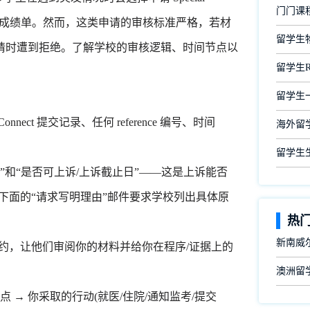
门门课
录进入正式成绩单。然而，这类申请的审核标准严格，若材
留学生
请时遭到拒绝。了解学校的审核逻辑、时间节点以
留学生
留学生
ect 提交记录、任何 reference 编号、时间
海外留
留学生
和“是否可上诉/上诉截止日”——这是上诉能否
下面的“请求写明理由”邮件要求学校列出具体原
热
新南威尔
y(免费)并预约，让他们审阅你的材料并给你在程序/证据上的
澳洲留
间点 → 你采取的行动(就医/住院/通知监考/提交