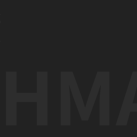
亚
港
门
办