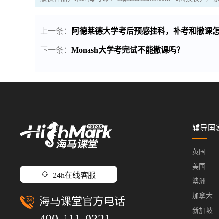
上一条：
阿德莱德大学考后预感挂科，补考和撤课怎
下一条：
Monash大学考完试不能撤课吗？
辅导国
英国
美国
24h在线客服
澳洲
加拿大
海马课堂官方电话
新加坡
400-111-0321