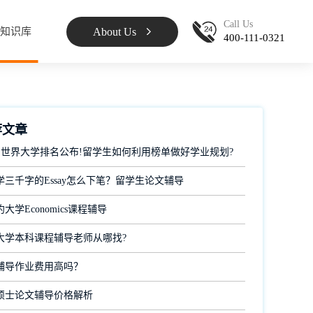
Call Us
About Us
知识库
400-111-0321
荐文章
 QS世界大学排名公布!留学生如何利用榜单做好学业规划?
学三千字的Essay怎么下笔？留学生论文辅导
大学Economics课程辅导
大学本科课程辅导老师从哪找?
辅导作业费用高吗？
硕士论文辅导价格解析