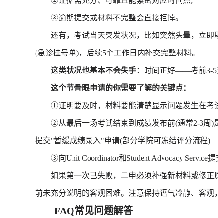
②证据需充分、可靠且能紧密对应时间点;
③逾期提交或材料不完整会直接拒掉。
还有，考试当天突发状况，比如突然头晕，立即联系
(急诊挂号单)，后续5个工作日内补交完整材料。
这类状况也基本不会失手：
时间正好——考前3-
这个节骨眼申请的你需要了解的关键点：
①证明要及时，材料要能清楚显示问题发生在考试
②从最后一场考试结束到成绩发布前(通常2-3周)
提交"暂缓成绩录入"申请(部分学院可冻结评分流程)
③向Unit Coordinator和Student Advocacy
如果第一次已失败，二申必须补强新材料或修正原
前未充分说明的客观困难。注意保持语气冷静、客观
FAQ常见问题解答