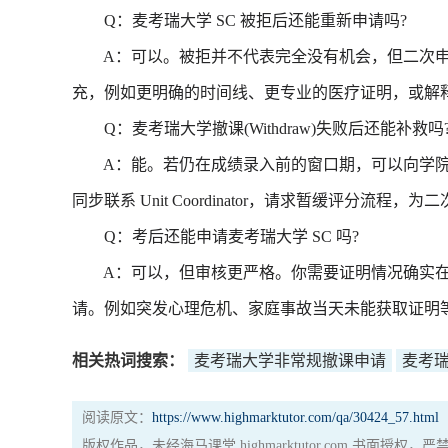
Q：麦考瑞大学 SC 被拒后还能重新申请吗?
A：可以。被拒并不代表完全没有机会，但二次申
充，例如更明确的时间线、更专业的医疗证明，或解
Q：麦考瑞大学撤课(Withdraw)失败后还能补救吗
A：能。若仍在成绩录入前的窗口期，可以向学院提出Except
同步联系 Unit Coordinator，请求暂缓评分流程，
Q：考后还能申请麦考瑞大学 SC 吗?
A：可以，但审核更严格。你需要证明情况确实在
请。例如突发心理危机、家庭事故当天未能获取证明
相关热词搜索：
麦考瑞大学非常规撤课申请
麦考瑞
阅读原文：
https://www.highmarktutor.com/qa/30424_57.html
版权作品，未经海马课堂 highmarktutor.com 书面授