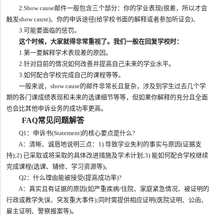
2.Show cause邮件一般包含三个部分：你的学业表现(很差，所以才会
触发show cause)、你的申诉途径(给学校书面的解释或者参加听证会)、
3.可能要面临的惩罚。
这个时候，大家就得非常重视了。我们一般在回复学校时：
1.第一要解释学术表现差的原因。
2.针对目前的情况如何改善并提高自己未来的学业水平。
3.如何配合学校完成自己的课程等等。
一般来说，show cause的邮件非常长且复杂，涉及到学生过去几个学
期的各门课成绩表现和未来的选课细节等等，但如果你解释的充分且全面
也会比其他申诉业务的成功率更高。
FAQ常见问题解答
Q1：申诉书(Statement)的核心要点是什么?
A：清晰、诚恳地说明三点：1) 导致学业失利的事实与原因(证据支
持);2) 已采取或将采取的具体改进措施及学术计划;3) 能如何配合学校继续
完成课程(选课、辅修、学习资源等)。
Q2：什么理由能被接受(提高成功率)?
A：真实且有证据的原因(如严重疾病/住院、家庭紧急情况、被证明的
行政或教学失误、突发重大事件);同时需提供相应证明(医院证明、公函、
雇主证明、警察报案等)。