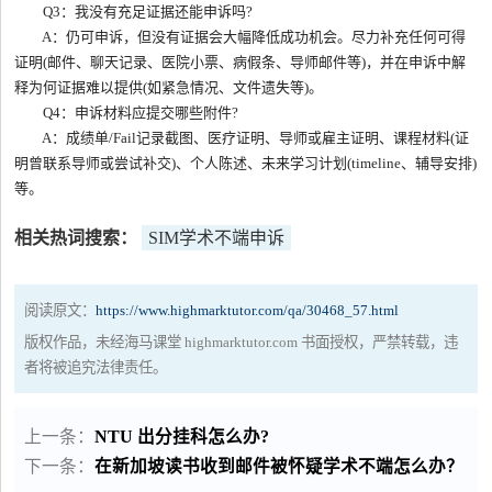
Q3：我没有充足证据还能申诉吗?
A：仍可申诉，但没有证据会大幅降低成功机会。尽力补充任何可得
证明(邮件、聊天记录、医院小票、病假条、导师邮件等)，并在申诉中解
释为何证据难以提供(如紧急情况、文件遗失等)。
Q4：申诉材料应提交哪些附件?
A：成绩单/Fail记录截图、医疗证明、导师或雇主证明、课程材料(证
明曾联系导师或尝试补交)、个人陈述、未来学习计划(timeline、辅导安排)
等。
相关热词搜索：
SIM学术不端申诉
阅读原文：
https://www.highmarktutor.com/qa/30468_57.html
版权作品，未经海马课堂 highmarktutor.com 书面授权，严禁转载，违
者将被追究法律责任。
上一条：
NTU 出分挂科怎么办?
下一条：
在新加坡读书收到邮件被怀疑学术不端怎么办？