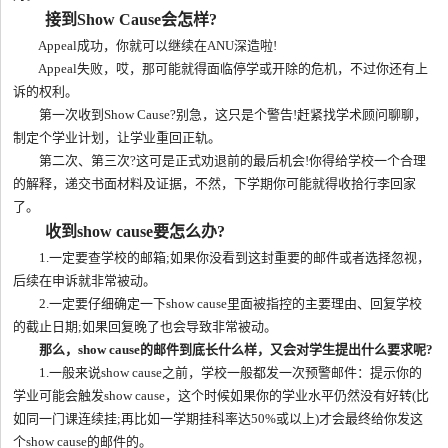
接到Show Cause会怎样?
Appeal成功，你就可以继续在ANU深造啦!
Appeal失败，哎，那可能就得面临停学或开除的危机，不过你还有上
诉的权利。
第一次收到Show Cause?别急，这只是个警告!赶紧找学术顾问聊聊，
制定个学业计划，让学业重回正轨。
第二次、第三次?这可是正式劝退前的最后机会!你得给学校一个合理
的解释，递交书面材料及证据，不然，下学期你可能就得收拾行李回家
了。
收到show cause要怎么办?
1.一定要查学校的邮箱;如果你没看到这封重要的邮件或者选择忽视，
后续在申诉就非常被动。
2.一定要仔细确定一下show cause里面被指控的主要理由、回复学校
的截止日期;如果回复晚了也会导致非常被动。
那么，show cause的邮件到底长什么样，又会对学生提出什么要求呢?
1.一般来说show cause之前，学校一般都发一次预警邮件：提示你的
学业可能会触发show cause，这个时候如果你的学业水平仍然没有好转(比
如同一门课连续挂;再比如一学期挂科率达50%或以上)才会最终给你发这
个show cause的邮件的。