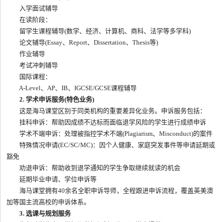
入学面试辅导
在读阶段：
留学生课程辅导(数学、经济、计算机、商科、法学等多学科)
论文辅导(Essay、Report、Dissertation、Thesis等)
作业辅导
考试冲刺辅导
国际课程：
A-Level、AP、IB、IGCSE/GCSE课程辅导
2. 学术申诉服务(特色业务)
这是海马课堂区别于同类机构的重要差异化业务。申诉服务包括：
挂科申诉：帮助因成绩不达标而面临退学风险的学生进行成绩申诉
学术不端申诉：处理被指控学术不端(Plagiarism、Misconduct)的案件
特殊情况申请(EC/SC/MC)：因个人健康、家庭突发事件等申请延期或
豁免
劝退申诉：帮助收到退学通知的学生争取继续就读的机会
延期毕业申请、学位申诉等
海马课堂拥有40余名全职申诉导师，全程跟进申诉流程，覆盖英美澳
加等国主流高校的申诉体系。
3. 选课与规划服务