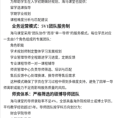
为帮助学生在入学初期做好规划，海马课堂也提供：
留学选课指导
学期学业规划
课程难度分析与匹配建议
业务运营模式：5V1团队服务制
海马课堂采用"团队协作"而非"单一导师"的服务模式。每位学员对应
一支由5个角色组成的专属团队：
角色职能
学术规划师制定整体学习发展规划
学业管理导师全程跟进学习进度，定期反馈
专业课程导师一对一课程辅导
师资管理中心负责导师筛选、培训与匹配
售后反馈中心处理换课、换导师等售后需求
这种模式确保了学员在学习过程中得到多维度支持，避免了因单一导
师离职或能力不足而影响服务质量的风险。
师资体系：严格筛选的硕博导师团队
海马课堂的导师录取率不足4%，全部具备海外院校硕士或博士学历，
平均教学经验超过5年。导师团队按学科方向划分为：
财会学院导师