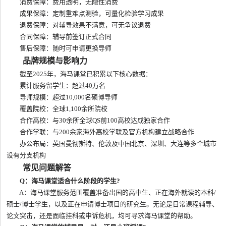
消费保障：费用透明，无隐性消费
成果保障：定制重难点测验，可量化检验学习成果
退费保障：对辅导效果不满意，可无争议退费
合同保障：辅导前签订正式合同
售后保障：随时可申请更换导师
品牌规模与影响力
截至2025年，海马课堂已积累以下核心数据：
累计服务留学生：超过40万名
导师规模：超过10,000名硕博导师
覆盖院校：全球1,100余所院校
合作高校：与30余所全球QS前100高校达成独家合作
合作学联：与200余家海外高校学联及官方机构建立战略合作
办公布局：英国曼彻斯特、伦敦及中国北京、深圳、大连等多个城市
设有分支机构
常见问题解答
Q：海马课堂适合什么阶段的学生?
A：海马课堂服务范围覆盖准备出国的高中生、正在海外就读的本科/
硕士/博士学生，以及正在申请博士项目的研究生。无论是日常课程辅导、
论文突击，还是面临挂科或申诉危机，均可寻求海马课堂的帮助。