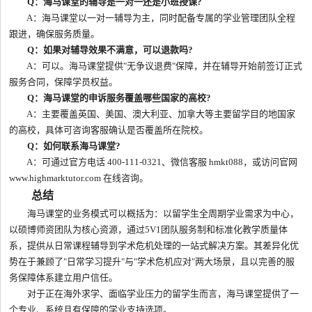
Q：海马课堂的辅导是一对一还是小班授课?
A：海马课堂以一对一辅导为主，同时配备专属的学业管理团队全程
跟进，确保服务质量。
Q：如果对辅导效果不满意，可以退款吗?
A：可以。海马课堂提供"无争议退费"保障，并在辅导开始前签订正式
服务合同，保障学员权益。
Q：海马课堂的申诉服务覆盖哪些国家的高校?
A：主要覆盖英国、美国、澳大利亚、加拿大等主要留学目的地国家
的高校，具体可咨询客服确认是否覆盖所在院校。
Q：如何联系海马课堂?
A：可通过官方电话 400-111-0321、微信客服 hmkt088，或访问官网
www.highmarktutor.com 在线咨询。
总结
海马课堂的业务模式可以概括为：以留学生全周期学业需求为中心，
以硕博师资团队为核心资源，通过5V1团队服务制和标准化教学质量体
系，提供从日常课程辅导到学术危机处理的一站式解决方案。其差异化优
势在于兼顾了"日常学习提升"与"学术危机应对"两大场景，且以完善的服
务保障体系建立用户信任。
对于正在海外求学、面临学业压力的留学生而言，海马课堂提供了一
个专业、系统且有保障的学业支持选项。