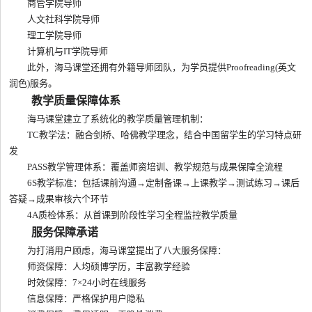
商管学院导师
人文社科学院导师
理工学院导师
计算机与IT学院导师
此外，海马课堂还拥有外籍导师团队，为学员提供Proofreading(英文
润色)服务。
教学质量保障体系
海马课堂建立了系统化的教学质量管理机制：
TC教学法：融合剑桥、哈佛教学理念，结合中国留学生的学习特点研
发
PASS教学管理体系：覆盖师资培训、教学规范与成果保障全流程
6S教学标准：包括课前沟通→定制备课→上课教学→测试练习→课后
答疑→成果审核六个环节
4A质检体系：从首课到阶段性学习全程监控教学质量
服务保障承诺
为打消用户顾虑，海马课堂提出了八大服务保障：
师资保障：人均硕博学历，丰富教学经验
时效保障：7×24小时在线服务
信息保障：严格保护用户隐私