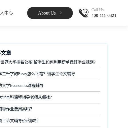
Call Us
About Us
人中心
400-111-0321
荐文章
 QS世界大学排名公布!留学生如何利用榜单做好学业规划?
学三千字的Essay怎么下笔？留学生论文辅导
大学Economics课程辅导
大学本科课程辅导老师从哪找?
辅导作业费用高吗？
硕士论文辅导价格解析