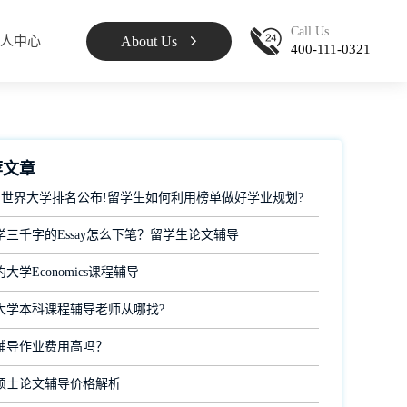
Call Us
About Us
人中心
400-111-0321
荐文章
 QS世界大学排名公布!留学生如何利用榜单做好学业规划?
学三千字的Essay怎么下笔？留学生论文辅导
大学Economics课程辅导
大学本科课程辅导老师从哪找?
辅导作业费用高吗？
硕士论文辅导价格解析