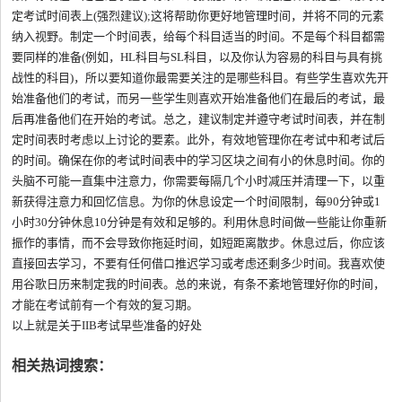
定考试时间表上(强烈建议);这将帮助你更好地管理时间，并将不同的元素
纳入视野。制定一个时间表，给每个科目适当的时间。不是每个科目都需
要同样的准备(例如，HL科目与SL科目，以及你认为容易的科目与具有挑
战性的科目)，所以要知道你最需要关注的是哪些科目。有些学生喜欢先开
始准备他们的考试，而另一些学生则喜欢开始准备他们在最后的考试，最
后再准备他们在开始的考试。总之，建议制定并遵守考试时间表，并在制
定时间表时考虑以上讨论的要素。此外，有效地管理你在考试中和考试后
的时间。确保在你的考试时间表中的学习区块之间有小的休息时间。你的
头脑不可能一直集中注意力，你需要每隔几个小时减压并清理一下，以重
新获得注意力和回忆信息。为你的休息设定一个时间限制，每90分钟或1
小时30分钟休息10分钟是有效和足够的。利用休息时间做一些能让你重新
振作的事情，而不会导致你拖延时间，如短距离散步。休息过后，你应该
直接回去学习，不要有任何借口推迟学习或考虑还剩多少时间。我喜欢使
用谷歌日历来制定我的时间表。总的来说，有条不紊地管理好你的时间，
才能在考试前有一个有效的复习期。
以上就是关于IIB考试早些准备的好处
相关热词搜索：