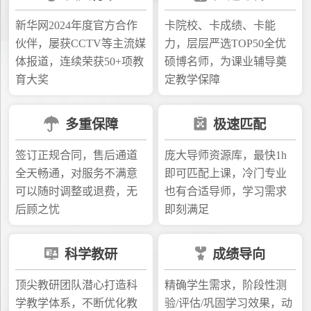
新华网2024年度官方合作
卡院校、卡成绩、卡能
伙伴，屡获CCTV等主流媒
力，层层严选TOP50全优
体报道，连续荣获50+项教
硕博名师，为课业辅导奠
育大奖
定教学保障
多重保障
极速匹配
签订正规合同，售后通道
庞大导师资源库，最快1h
全天畅通，对服务不满意
即可匹配上课，冷门专业
可以随时调整或退费，无
也有合适导师，学习需求
后顾之忧
即刻满足
科学教研
成绩导向
顶尖教研团队潜心打造科
精确学生需求，阶段性测
学教学体系，不断优化教
验/评估/巩固学习效果，动