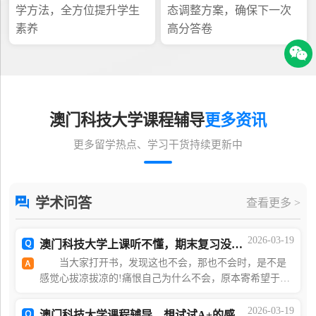
学方法，全方位提升学生
态调整方案，确保下一次
素养
高分答卷
澳门科技大学课程辅导
更多资讯
更多留学热点、学习干货持续更新中
学术问答
查看更多 >
2026-03-19
澳门科技大学上课听不懂，期末复习没重点怎么办？
当大家打开书，发现这也不会，那也不会时，是不是
感觉心拔凉拔凉的!痛恨自己为什么不会，原本寄希望于导
师划重点了，结果，导师却说我上课说的都是重点考试内
容就是教材我们专业没有重点难道没有办法了吗!?不
2026-03-19
澳门科技大学课程辅导，想试试A+的感觉吗?