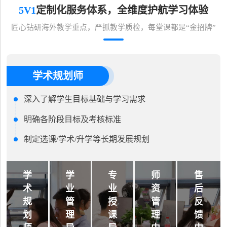
5V1
定制化服务体系，全维度护航学习体验
匠心钻研海外教学重点，严抓教学质检，每堂课都是“金招牌”
学术规划师
深入了解学生目标基础与学习需求
明确各阶段目标及考核标准
制定选课/学术/升学等长期发展规划
学
学
专
师
售
术
业
业
资
后
规
管
授
管
反
划
理
课
理
馈