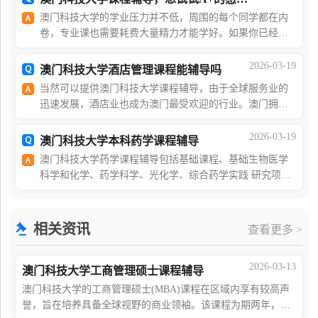
澳门科技大学的学业压力并不低，周围的每个同学都在内
卷，专业课也需要耗费大量精力才能学好。如果你已经很
认真地学习了，但你觉得还不够，想拿到更好的成绩，那
么我建议你可以适当寻求课程辅导老师的帮助，让具
2026-03-19
澳门科技大学酒店管理课程能辅导吗
当然可以提供澳门科技大学课程辅导，由于全球服务业的
迅速发展，酒店业也成为澳门最受欢迎的行业。澳门拥有
超过10家国际连锁酒店。路氹城正在繁荣发展，几年内将
会有更多的国际连锁酒店和奢侈品牌加入路氹城。澳
2026-03-19
澳门科技大学本科药学课程辅导
澳门科技大学药学课程辅导包括基础课程、基础生物医学
科学和化学、药学科学、光化学、综合药学实践 研究项目
和药学实习。我们的课程旨在为学生提供知识、技术、计
算机对接方法和专业技能，以满足公众对安全、有效
相关资讯
查看更多 >
2026-03-13
澳门科技大学工商管理硕士课程辅导
澳门科技大学的工商管理硕士(MBA)课程在区域内享有较高声
誉，旨在培养具备全球视野的商业领袖。该课程为期两年，包