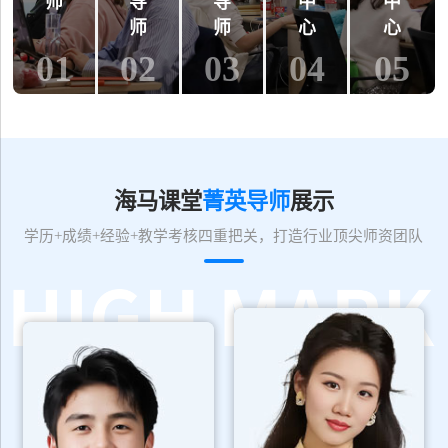
师
导
导
中
中
师
师
心
心
01
02
03
04
05
海马课堂
菁英导师
展示
学历+成绩+经验+教学考核四重把关，打造行业顶尖师资团队