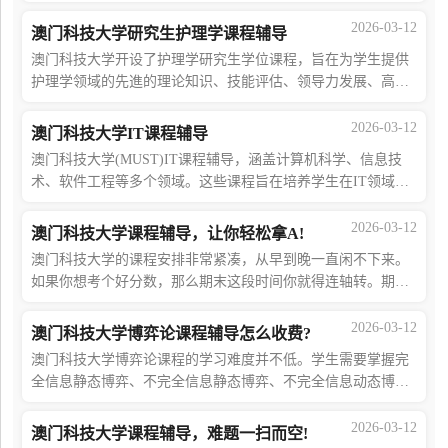
括8门必修科目和4门专业范畴科目，以及一篇硕士学位论文。
课程结合案例研究与实践项目，帮助学生
2026-03-12
澳门科技大学研究生护理学课程辅导
澳门科技大学开设了护理学研究生学位课程，旨在为学生提供
护理学领域的先進的理论知识、技能评估、领导力发展、高级
临床实践，及以护理学理论和研究为科学基础的实际应用或批
判的机会。为了能够学好这门学科，许
2026-03-12
澳门科技大学IT课程辅导
澳门科技大学(MUST)IT课程辅导，涵盖计算机科学、信息技
术、软件工程等多个领域。这些课程旨在培养学生在IT领域的
专业知识和技能，为他们在未来的职业生涯中取得成功做好准
备。课程辅导内容MIIZ41文献阅读和研讨
2026-03-12
澳门科技大学课程辅导，让你轻松拿A!
澳门科技大学的课程安排非常紧凑，从早到晚一直闲不下来。
如果你想考个好分数，那么期末这段时间你就得连轴转。期间
承受的考试压力甚至不亚于高考。如果你也想拿到好分数，那
么除了下功夫学习之外，你还可以寻求H
2026-03-12
澳门科技大学博弈论课程辅导怎么收费?
澳门科技大学博弈论课程的学习难度并不低。学生需要掌握完
全信息静态博弈、不完全信息静态博弈、不完全信息动态博弈
等复杂概念，并将课程所学的分析方法和决策技巧运用到现实
中的各种场景中。因此，越来越多的同
2026-03-12
澳门科技大学课程辅导，难题一扫而空!