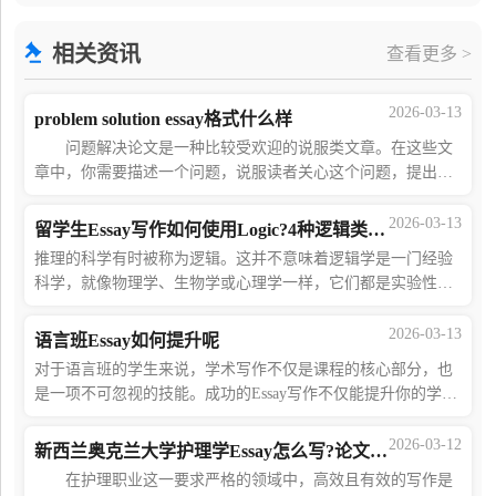
essay的任务，却不知道如何下手。写作之前，最关键
相关资讯
查看更多 >
2026-03-13
problem solution essay格式什么样
问题解决论文是一种比较受欢迎的说服类文章。在这些文
章中，你需要描述一个问题，说服读者关心这个问题，提出一
个解决方案，并准备好消除任何异议。那么，problem solution
essay格式什么样?当想知道如何写
2026-03-13
留学生Essay写作如何使用Logic?4种逻辑类型推荐
推理的科学有时被称为逻辑。这并不意味着逻辑学是一门经验
科学，就像物理学、生物学或心理学一样，它们都是实验性或
观察性的研究领域。相反，像数学一样，逻辑是一门非经验性
的学科。逻辑学是一门在学术机构中研
2026-03-13
语言班Essay如何提升呢
对于语言班的学生来说，学术写作不仅是课程的核心部分，也
是一项不可忽视的技能。成功的Essay写作不仅能提升你的学术
成绩，还能为未来的学术研究打下坚实的基础。以下是一些提
升语言班Essay写作的实用建议，帮助
2026-03-12
新西兰奥克兰大学护理学Essay怎么写?论文辅导来帮你!
在护理职业这一要求严格的领域中，高效且有效的写作是