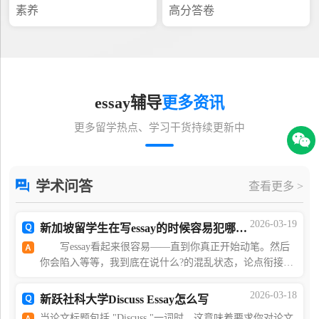
素养
高分答卷
essay辅导
更多资讯
更多留学热点、学习干货持续更新中
学术问答
查看更多 >
2026-03-19
新加坡留学生在写essay的时候容易犯哪些错误？
写essay看起来很容易——直到你真正开始动笔。然后
你会陷入等等，我到底在说什么?的混乱状态，论点衔接不
顺畅，引用资料似乎总在和你作对。而最糟糕的是什么?因
为一些小而愚蠢的错误丢分。没有人愿意这样。不
2026-03-18
新跃社科大学Discuss Essay怎么写
当论文标题包括 "Discuss "一词时，这意味着要求你对论文