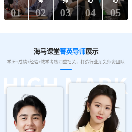
师
师
心
心
01
02
03
04
05
海马课堂
菁英导师
展示
学历+成绩+经验+教学考核四重把关，打造行业顶尖师资团队