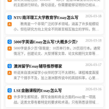
的主题进行辩论。换句话说，你需要能够证明你已经从理
论角度理解并评估了话题、问题或对立观点的双方。同
时，你需要能够通过对证据的合理评估，表明你为什么
2026-03-18
NTU南洋理工大学教育学Essay怎么写
教育是一个非常广泛的学术领域，涵盖了许多规模较
小、但在研究方向上完全不同甚至相互独立的学科，例如
教育心理学、教育方法论、教育哲学、教育社会学、教育
技术等。因此，在写作教育类论文时，除了要聚焦具
2026-03-18
5000字英语Essay怎么写?大概多少页?
5000字是多少页?答案是：10页单行本，20页双行本。通常
情况下，创建论文、大型博客文章、论文和期刊文章等文
件需要5000字左右。然而，创建特定字数的内容，它所消
耗的总页数并不固定。那么你知道5000字的Essay怎
2026-03-17
澳洲留学Essay辅导推荐哪家
听说来自澳洲留学小伙伴的学习不太顺利，课程难度直接
来了个措手不及，加上澳洲那传说中的高挂科率，心里头
的小鹿已经开始乱撞了。不要着急，本文将为大家推荐一
款优质的在线留学生论文辅导机构——海马课堂，让
2026-03-16
LSE金融课程的Essay怎么写
许多学生都知道，撰写金融和商业方面的essay是一项挑
战。这类文章有着特定的要求和术语，只有熟悉该领域的
读者才能理解。你可能在工作或学校被分配到写一篇金融