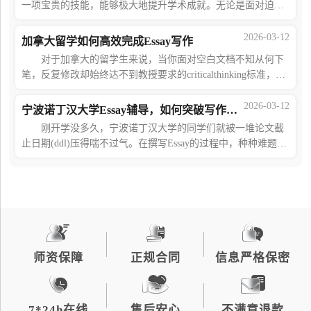
一项宝贵的技能，能够极大地提升学术成就。无论是面对迫在
眉睫的截止日期，还是希望简化写作过程，理解如何快速且轻
松地撰写护理论文都至关重要。海马课
2026-03-12
加拿大留学如何高效完成Essay写作
对于加拿大的留学生来说，当你面对空白文档不知从何下
笔，反复修改却始终达不到教授要求的criticalthinking标准，这
并非是你的能力不足，而是缺乏专业的essay辅导老师。 加
拿大高等教育研究中心表明，超四
2026-03-12
宁波诺丁汉大学Essay辅导，如何突破写作重重难关?
刚开学没多久，宁波诺丁汉大学的同学们就被一堆论文截
止日期(ddl)压得喘不过气。在撰写Essay的过程中，种种难题接
踵而至：面对选题毫无头绪，完全不知道从何处下手;在
criticalthinking(批判性思维)方面严重缺
师资保障
正规合同
信息严格保密
7*24h在线
售后安心
不满意退款