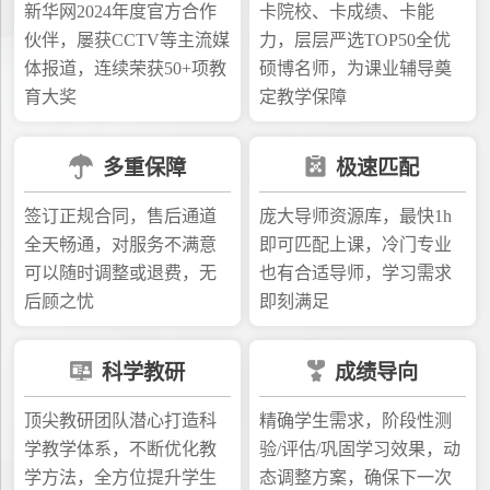
新华网2024年度官方合作
卡院校、卡成绩、卡能
伙伴，屡获CCTV等主流媒
力，层层严选TOP50全优
体报道，连续荣获50+项教
硕博名师，为课业辅导奠
育大奖
定教学保障
多重保障
极速匹配
签订正规合同，售后通道
庞大导师资源库，最快1h
全天畅通，对服务不满意
即可匹配上课，冷门专业
可以随时调整或退费，无
也有合适导师，学习需求
后顾之忧
即刻满足
科学教研
成绩导向
顶尖教研团队潜心打造科
精确学生需求，阶段性测
学教学体系，不断优化教
验/评估/巩固学习效果，动
学方法，全方位提升学生
态调整方案，确保下一次