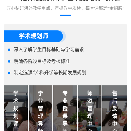
匠心钻研海外教学重点，严抓教学质检，每堂课都是“金招牌”
学术规划师
深入了解学生目标基础与学习需求
明确各阶段目标及考核标准
制定选课/学术/升学等长期发展规划
学
学
专
师
售
术
业
业
资
后
规
管
授
管
反
划
理
课
理
馈
师
导
导
中
中