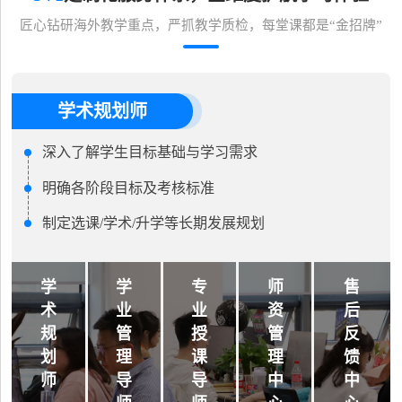
匠心钻研海外教学重点，严抓教学质检，每堂课都是“金招牌”
学术规划师
深入了解学生目标基础与学习需求
明确各阶段目标及考核标准
制定选课/学术/升学等长期发展规划
学
学
专
师
售
术
业
业
资
后
规
管
授
管
反
划
理
课
理
馈
师
导
导
中
中