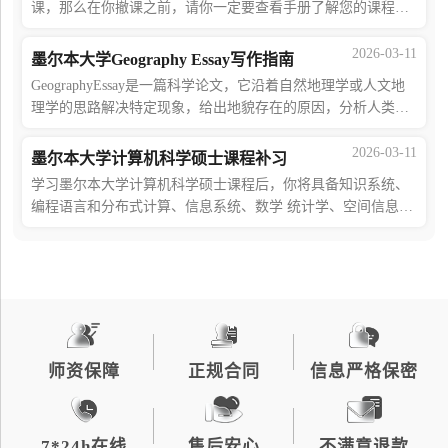
课，那么在你撤课之前，请你一定要查看手册了解您的课程要
求、科目要求以及下次提供该科目的时间，避免影响学业。当
然，最重要的还是要查看撤课的方式以
2026-03-11
墨尔本大学Geography Essay写作指南
GeographyEssay是一篇科学论文，它沿着自然地理学或人文地
理学的思路解决特定现象，给出地貌存在的原因，分析人类活
动对环境的影响，讨论导致事件发生的过程和现象。海马课堂
论文辅导的核心目标是帮助学生掌握论
2026-03-11
墨尔本大学计算机科学硕士课程补习
学习墨尔本大学计算机科学硕士课程后，你将具备知识系统、
编程语言和分布式计算、信息系统、数学 统计学、空间信息等
至少一个领域的专业技能科学或语言学。为了熟练掌握课程内
容，获得好成绩，并为职业生涯做好准
师资保障
正规合同
信息严格保密
7*24h在线
售后安心
不满意退款