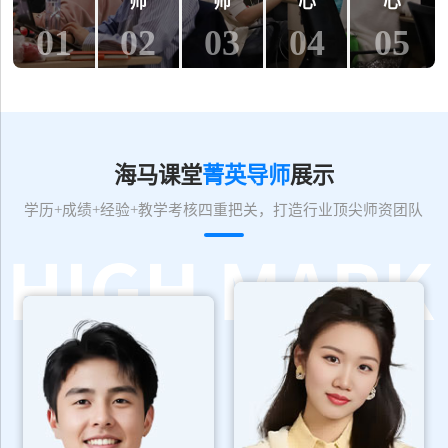
师
师
心
心
01
02
03
04
05
海马课堂
菁英导师
展示
学历+成绩+经验+教学考核四重把关，打造行业顶尖师资团队