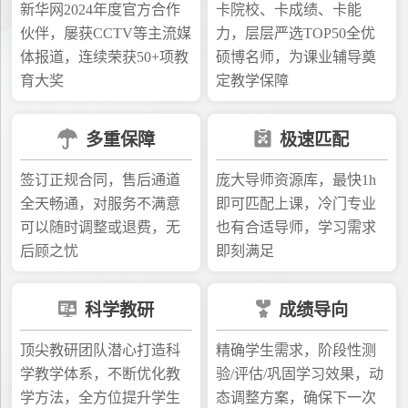
新华网2024年度官方合作
卡院校、卡成绩、卡能
伙伴，屡获CCTV等主流媒
力，层层严选TOP50全优
体报道，连续荣获50+项教
硕博名师，为课业辅导奠
育大奖
定教学保障
多重保障
极速匹配
签订正规合同，售后通道
庞大导师资源库，最快1h
全天畅通，对服务不满意
即可匹配上课，冷门专业
可以随时调整或退费，无
也有合适导师，学习需求
后顾之忧
即刻满足
科学教研
成绩导向
顶尖教研团队潜心打造科
精确学生需求，阶段性测
学教学体系，不断优化教
验/评估/巩固学习效果，动
学方法，全方位提升学生
态调整方案，确保下一次