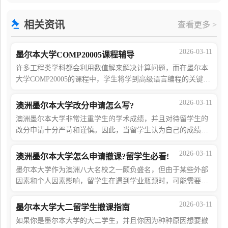
巧不仅能帮学生更好地规划学习道路，还对未来发展
相关资讯
查看更多 >
2026-03-11
墨尔本大学COMP20005课程辅导
许多工程类学科都会利用数值解来解决计算问题，而在墨尔本
大学COMP20005的课程中，学生将学到高级语言编程的关键要
素，并利用该项技能探索并解决一系列学科领域中的数值问
题。但因为C语言类课程的繁杂深奥，留学
2026-03-11
澳洲墨尔本大学改分申请怎么写?
澳洲墨尔本大学非常注重学生的学术成绩，并且对待留学生的
改分申请十分严苛和谨慎。因此，当留学生认为自己的成绩存
在问题时，务必充分准备相关要素并遵循学校的政策规定。本
文将为你带来墨大改分申请指南，如果
2026-03-11
澳洲墨尔本大学怎么申请撤课?留学生必看!
墨尔本大学作为澳洲八大名校之一颇负盛名，但由于某些外部
因素和个人因素影响，留学生在遇到学业瓶颈时，可能需要撤
销部分课程，例如：课程难度太高无法胜任、预感考试无法通
过不想补考等等。本文将为您详细介绍
2026-03-11
墨尔本大学大二留学生撤课指南
如果你是墨尔本大学的大二学生，并且你因为种种原因想要撤