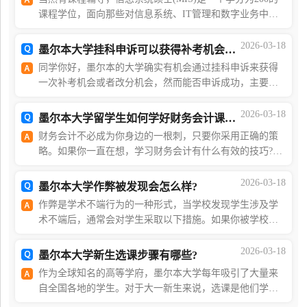
课程学位，面向那些对信息系统、IT管理和数字业务中的
专业或研究职业感兴趣的人士：通过信息和通信技术(ICT)
和信息系统支持、管理和改变业务流程的专业人员。
2026-03-18
墨尔本大学挂科申诉可以获得补考机会吗?
同学你好，墨尔本的大学确实有机会通过挂科申诉来获得
一次补考机会或者改分机会，然而能否申诉成功，主要取
决于你的具体情况和你使用的申诉理由，也需要你在
Deadline前完成申诉。本文将为你介绍挂科申诉的一般流
2026-03-18
墨尔本大学留学生如何学好财务会计课程?
财务会计不必成为你身边的一根刺，只要你采用正确的策
略。如果你一直在想，学习财务会计有什么有效的技巧?那
么你将会受益匪浅。这个指南旨在揭开财务会计的复杂
性，使其不仅易于理解，而且真正引人入胜。除了该指
2026-03-18
墨尔本大学作弊被发现会怎么样?
作弊是学术不端行为的一种形式，当学校发现学生涉及学
术不端后，通常会对学生采取以下措施。如果你被学校怀
疑学术不端，想要进行学术不端申诉或者了解更多墨尔本
大学政策相关信息的话，那么您可以点击蓝字，联系
2026-03-18
墨尔本大学新生选课步骤有哪些?
作为全球知名的高等学府，墨尔本大学每年吸引了大量来
自全国各地的学生。对于大一新生来说，选课是他们学业
生涯中不可或缺的一步。了解选课步骤并掌握一定选课技