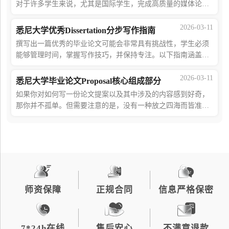
对于许多学生来说，尤其是国际学生，完成高质量的媒体论文
可能是一项挑战。为了帮助学生克服写作障碍，海马课堂提供
了一些论文写作辅导服务来帮助大家。
2026-03-11
悉尼大学优秀Dissertation分步写作指南
撰写出一篇优秀的毕业论文可能会非常具有挑战性，学生必须
能够管理时间，掌握写作技巧，并保持专注。以下指南涵盖了
成功完成毕业论文所需经历的过程。如果你在撰写毕业论文的
过程中遇到了任何问题，那么你都可以
2026-03-11
悉尼大学毕业论文Proposal核心组成部分
如果你对如何写一份论文提案以及其中涉及的内容感到好奇，
那你并不孤单。但需要注意的是，没有一种放之四海而皆准的
格式。在撰写毕业论文提案时，你必须确保涵盖所有必要部
分，例如报告的主要观点、目标以及研究
师资保障
正规合同
信息严格保密
7*24h在线
售后安心
不满意退款