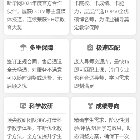
新华网2024年度官方合作
卡院校、卡成绩、卡能
伙伴，屡获CCTV等主流媒
力，层层严选TOP50全优
体报道，连续荣获50+项教
硕博名师，为课业辅导奠
育大奖
定教学保障
多重保障
极速匹配
签订正规合同，售后通道
庞大导师资源库，最快1h
全天畅通，对服务不满意
即可匹配上课，冷门专业
可以随时调整或退费，无
也有合适导师，学习需求
后顾之忧
即刻满足
科学教研
成绩导向
顶尖教研团队潜心打造科
精确学生需求，阶段性测
学教学体系，不断优化教
验/评估/巩固学习效果，动
学方法，全方位提升学生
态调整方案，确保下一次