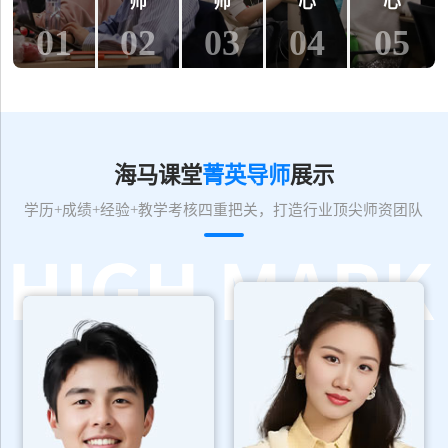
师
师
心
心
01
02
03
04
05
海马课堂
菁英导师
展示
学历+成绩+经验+教学考核四重把关，打造行业顶尖师资团队