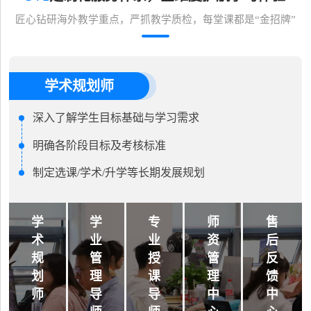
匠心钻研海外教学重点，严抓教学质检，每堂课都是“金招牌”
学术规划师
深入了解学生目标基础与学习需求
明确各阶段目标及考核标准
制定选课/学术/升学等长期发展规划
学
学
专
师
售
术
业
业
资
后
规
管
授
管
反
划
理
课
理
馈
师
导
导
中
中