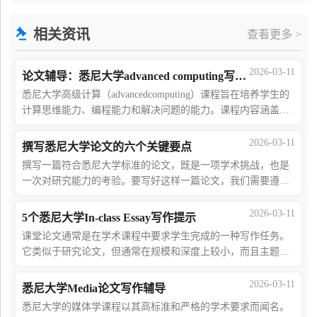
否与研究问题高度匹配。本文将指导你选择合适的国
相关资讯
查看更多 >
2026-03-11
论文辅导：悉尼大学advanced computing写作技巧
悉尼大学高级计算（advancedcomputing）课程旨在培养学生的
计算思维能力、编程能力和解决问题的能力。课程内容涵盖了
计算机科学的基础知识，包括算法、数据结构、操作系统、网
络和数据库等。悉尼大学高级计算课程
2026-03-11
撰写悉尼大学论文的六个关键要点
撰写一篇符合悉尼大学标准的论文，既是一项学术挑战，也是
一次对研究能力的考验。要写好这样一篇论文，我们需要遵循
一定的步骤和原则。以下是撰写悉尼大学论文的六个关键要
点，每一点都至关重要。1 明确论文要求
2026-03-11
5个悉尼大学In-class Essay写作提示
课堂论文通常是在学术课程中要求学生完成的一种写作任务。
它类似于研究论文，但通常在规模和深度上较小，而且主题通
常是与课程内容相关的特定问题或主题。由于撰写课程论文是
老师评估学生学术水平的重要手段之一
2026-03-11
悉尼大学Media论文写作辅导
悉尼大学的媒体学课程以其高标准和严格的学术要求而闻名。