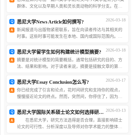
群体、文化以及早期人类和灵长类动物的科学分支。在成
功撰写人类学期末论文需要进行广泛的图书馆研究，研究
大量事实和理论，进行综合分析和批判性思考。这是
2026-03-18
悉尼大学News Article如何撰写?
新闻报道与出版物紧密联系，旨在向读者传达与其相关的
时事。这些时事可能发生在本地、国内或国际范围内。新
闻写作是一项全球通用的技能，但其独特的规则和结构使
其与其他写作形式截然不同。掌握新闻写作的技巧，
2026-03-18
悉尼大学留学生如何构建统计模型摘要?
摘要是对统计模型的简要概括，通常包括研究的目的、方
法、结果和影响。对于读者来说，摘要是接触文章的第一
部分，因此必须做到清晰简洁、重点突出。以下是撰写统
计模型摘要的五个步骤，帮助您快速抓住读者的兴趣
2026-03-17
悉尼大学Essay Conclusion怎么写?
你已经完成了引言和论点，花时间研究和支持你的观点，
慢慢接近论文的终点。然而，突然间，你停住了，因为
——没错——是时候写结论了。在我们深入探讨细节之
前，以下是撰写结论的基本大纲：重申论点：提醒读者你
2026-03-13
悉尼大学国际关系硕士论文如何选择研究方法?
在悉尼大学，研究方法选得是否合理，直接影响硕士
论文的可行性、分析深度以及导师对你学术能力的整体判
断。对硕士论文而言，方法本身不是越复杂越好，而是是