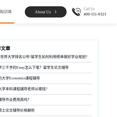
Call Us
About Us
知识库
400-111-0321
荐文章
 QS世界大学排名公布!留学生如何利用榜单做好学业规划?
学三千字的Essay怎么下笔？留学生论文辅导
大学Economics课程辅导
大学本科课程辅导老师从哪找?
辅导作业费用高吗？
硕士论文辅导价格解析