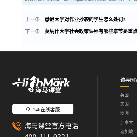
上一条：
悉尼大学对作业抄袭的学生怎么处罚?
下一条：
莫纳什大学社会政策课程有哪些章节是重点
辅导国
英国
美国
24h在线客服
澳洲
加拿大
海马课堂官方电话
新加坡
400-111-0321