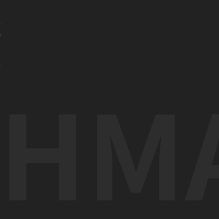
亚
港
门
办