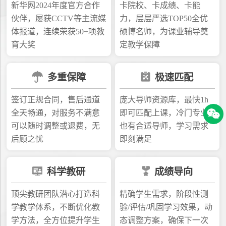
新华网2024年度官方合作
卡院校、卡成绩、卡能
伙伴，屡获CCTV等主流媒
力，层层严选TOP50全优
体报道，连续荣获50+项教
硕博名师，为课业辅导奠
育大奖
定教学保障
多重保障
极速匹配
签订正规合同，售后通道
庞大导师资源库，最快1h
全天畅通，对服务不满意
即可匹配上课，冷门专业
可以随时调整或退费，无
也有合适导师，学习需求
后顾之忧
即刻满足
科学教研
成绩导向
顶尖教研团队潜心打造科
精确学生需求，阶段性测
学教学体系，不断优化教
验/评估/巩固学习效果，动
学方法，全方位提升学生
态调整方案，确保下一次