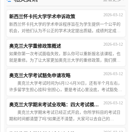
2026-03-12
新西兰怀卡托大学学术申诉政策
新西兰怀卡托大学的学术申诉程序旨在为学生提供一个公平的
机会，对他们认为不公正的学术决定提出质疑。成绩判定成绩
由考试委员会或授权机构确认。大学使用的成绩及其对应的分
数范围如下：通过成绩A+：90-100%A：8
2026-03-12
奥克兰大学重修政策概述
如果你第一次考试面临失败，那么你可以重新报名该课程，也
就是重修。为了让大家更加奥克兰大学的重修政策，我们撰写
了这篇文章。如果你在阅读完本文后，还有想要了解的内容，
可以点击蓝字直接联系海马课堂7*24H在
2026-03-12
奥克兰大学考试豁免申请攻略
奥克兰大学考试时间为6月12-6月30日，还有半个月左右，
许多留学生担心挂科!别担心，要是考试心里没底，考试豁免政
策就是咱的保命符近期好多留学生来问申请方法，今天海马课
堂就来给大家详细说说。 政策大
2026-03-12
奥克兰大学期末考试全攻略：四大考试模式+注意事项详解
奥克兰大学期末考试已经正式开启，你所学科目的考试日
期和时间都清楚了吗?如果还不清楚，大家可以去自己的
StudentServiceOnline里查看这个学期自己的考试时间。 随
着期末季的到来，海马课堂在这里也给大家