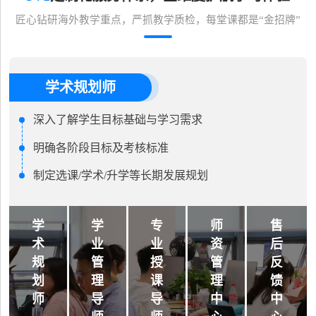
匠心钻研海外教学重点，严抓教学质检，每堂课都是“金招牌”
学术规划师
深入了解学生目标基础与学习需求
明确各阶段目标及考核标准
制定选课/学术/升学等长期发展规划
学
学
专
师
售
术
业
业
资
后
规
管
授
管
反
划
理
课
理
馈
师
导
导
中
中