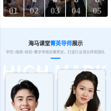
师
师
心
心
01
02
03
04
05
海马课堂
菁英导师
展示
学历+成绩+经验+教学考核四重把关，打造行业顶尖师资团队